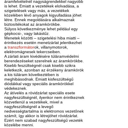
áramfelvételnél nagyságrendekkel nagyobb
is lehet. Emiatt a vezetékek elolvadása, a
szigetelések vagy más, a vezetékek
közelében lévő anyagok kigyulladása jöhet
létre. Ennek megoldására alkalmaznak
biztosítékokat az áramkörökbe.
Súlyos következménye lehet például egy
gépkocsi-, vagy lakástűz.
Menetek közötti – szigetelési hiba miatti –
érintkezés esetén menetzárlat jelentkezhet
a
transzformátor
ok, villanymotorok,
elektromágnesek tekercseiben.
A zárlati áram kivédésére túláramvédelmi
berendezéseket szerelnek az áramkörökbe.
Kisebb feszültségnél csak kisebb szikra
keletkezik, azonban az érzékeny áramkörök
a kis túláram következtében is
meghibásodnak. Emiatt kisfeszültségű
diódákkal vagy speciális áramkörökkel
védekeznek.
Az átívelés a rövidzárlat speciális esete
nagyfeszültségnél, ilyenkor nem érintkeznek
közvetlenül a vezetékek, mivel a
nagyfeszültségnél a levegő
nedvességtartalma is elektromos vezetőnek
számít, így akkor is létrejöhet rövidzárlat.
Ezért nem szabad nagyfeszültségű vezeték
közelébe menni.