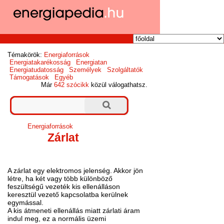
Témakörök:
Energiaforrások
Energiatakarékosság
Energiatan
Energiatudatosság
Személyek
Szolgáltatók
Támogatások
Egyéb
Már
642 szócikk
közül válogathatsz.
Energiaforrások
Zárlat
A zárlat egy elektromos jelenség. Akkor jön
létre, ha két vagy több különböző
feszültségű vezeték kis ellenálláson
keresztül vezető kapcsolatba kerülnek
egymással.
A kis átmeneti ellenállás miatt zárlati áram
indul meg, ez a normális üzemi