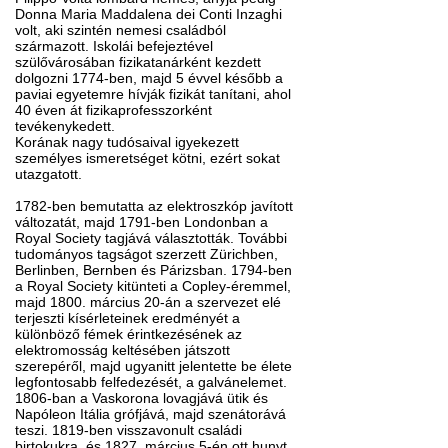
Donna Maria Maddalena dei Conti Inzaghi
volt, aki szintén nemesi családból
származott. Iskolái befejeztével
szülővárosában fizikatanárként kezdett
dolgozni 1774-ben, majd 5 évvel később a
paviai egyetemre hívják fizikát tanítani, ahol
40 éven át fizikaprofesszorként
tevékenykedett.
Korának nagy tudósaival igyekezett
személyes ismeretséget kötni, ezért sokat
utazgatott.
1782-ben bemutatta az elektroszkóp javított
változatát, majd 1791-ben Londonban a
Royal Society tagjává választották. További
tudományos tagságot szerzett Zürichben,
Berlinben, Bernben és Párizsban. 1794-ben
a Royal Society kitünteti a Copley-éremmel,
majd 1800. március 20-án a szervezet elé
terjeszti kísérleteinek eredményét a
különböző fémek érintkezésének az
elektromosság keltésében játszott
szerepéről, majd ugyanitt jelentette be élete
legfontosabb felfedezését, a galvánelemet.
1806-ban a Vaskorona lovagjává ütik és
Napóleon Itália grófjává, majd szenátorává
teszi. 1819-ben visszavonult családi
birtokukra, és 1827. március 5-én ott hunyt