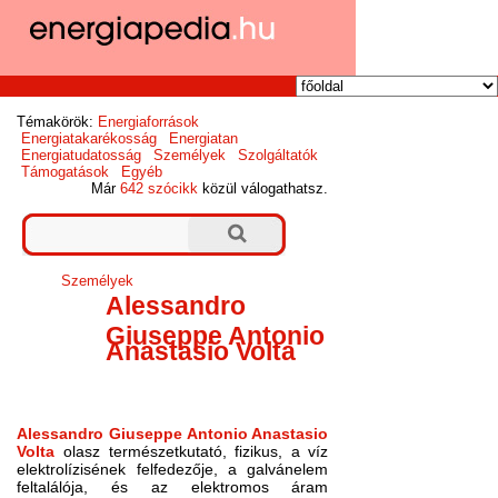
Témakörök:
Energiaforrások
Energiatakarékosság
Energiatan
Energiatudatosság
Személyek
Szolgáltatók
Támogatások
Egyéb
Már
642 szócikk
közül válogathatsz.
Személyek
Alessandro
Giuseppe Antonio
Anastasio Volta
Alessandro Giuseppe Antonio Anastasio
Volt
a
olasz természetkutató, fizikus, a víz
elektrolízisének felfedezője, a galvánelem
feltalálója, és az elektromos áram