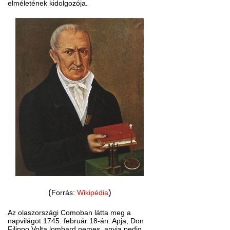
elméletének kidolgozója.
(
)
Forrás:
Wikipédia
Az olaszországi Comoban látta meg a
napvilágot 1745. február 18-án. Apja, Don
Filippo Volta lombard nemes, anyja pedig