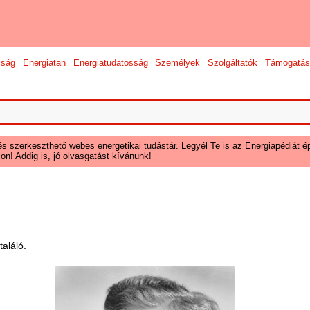
sság
Energiatan
Energiatudatosság
Személyek
Szolgáltatók
Támogatás
és szerkeszthető webes energetikai tudástár. Legyél Te is az Energiapédiát ép
on! Addig is, jó olvasgatást kívánunk!
találó.