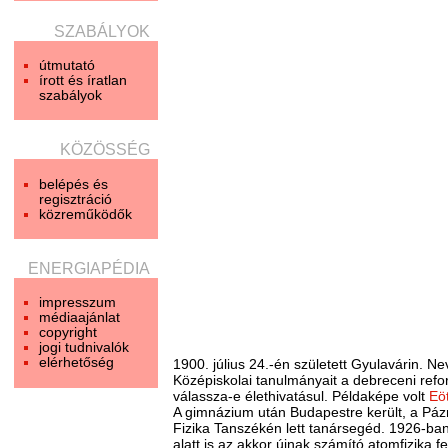
SZABÁLYOK
útmutató
írott és íratlan
szabályok
KÖZÖSSÉG
belépés és
regisztráció
közreműködők
ENERGIAPÉDIA
impresszum
médiaajánlat
copyright
jogi tudnivalók
elérhetőség
1900. július 24.-én született Gyulavárin. N
Középiskolai tanulmányait a debreceni ref
válassza-e élethivatásul. Példaképe volt
Eö
A gimnázium után Budapestre került, a Pá
Fizika Tanszékén lett tanársegéd. 1926-ban
alatt is az akkor újnak számító atomfizika 