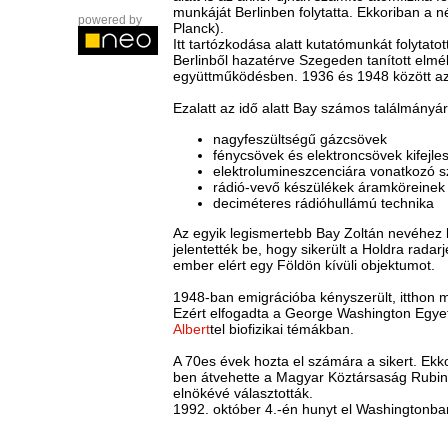
munkáját Berlinben folytatta. Ekkoriban a n
powered by
Planck).
Itt tartózkodása alatt kutatómunkát folytatot
Berlinből hazatérve Szegeden tanított elméle
együttműködésben. 1936 és 1948 között az 
Ezalatt az idő alatt Bay számos találmányá
nagyfeszültségű gázcsövek
fénycsövek és elektroncsövek kifejle
elektrolumineszcenciára vonatkozó 
rádió-vevő készülékek áramköreinek 
deciméteres rádióhullámú technika
Az egyik legismertebb Bay Zoltán nevéhez 
jelentették be, hogy sikerült a Holdra radarj
ember elért egy Földön kívüli objektumot.
1948-ban emigrációba kényszerült, itthon meg
Ezért elfogadta a George Washington Egyetem
Albert
tel biofizikai témákban.
A 70es évek hozta el számára a sikert. Ekko
ben átvehette a Magyar Köztársaság Rubinokk
elnökévé választották.
1992. október 4.-én hunyt el Washingtonban.