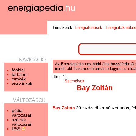
Témakörök:
Energiaforrások
Energiatakaréko
NAVIGÁCIÓ
Az Energiapédia egy bárki által hozzáférhető 
minél több hasznos információ legyen az oldal
főoldal
tartalom
Hirdetés
címkék
Személyek
visszlinkek
Bay Zoltán
VÁLTOZÁSOK
Bay Zoltán
20. századi természettudós, fel
pédia
változásai
szócikk
változásai
RSS