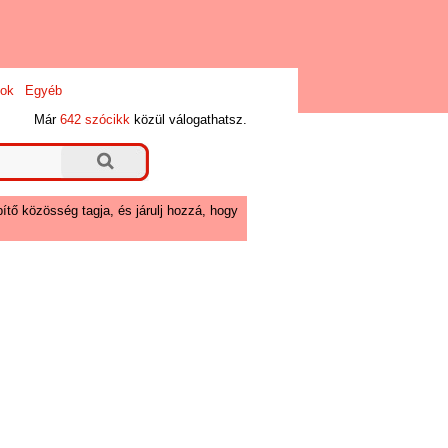
ok
Egyéb
Már
642 szócikk
közül válogathatsz.
ítő közösség tagja, és járulj hozzá, hogy