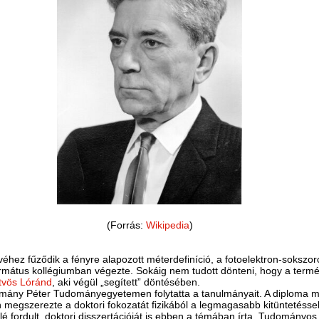
(Forrás:
Wikipedia
)
evéhez fűződik a fényre alapozott méterdefiníció, a fotoelektron-sokszo
ormátus kollégiumban végezte. Sokáig nem tudott dönteni, hogy a ter
tvös Lóránd
, aki végül „segített” döntésében.
zmány Péter Tudományegyetemen folytatta a tanulmányait. A diploma 
 megszerezte a doktori fokozatát fizikából a legmagasabb kitüntetéss
felé fordult, doktori disszertációját is ebben a témában írta. Tudomány