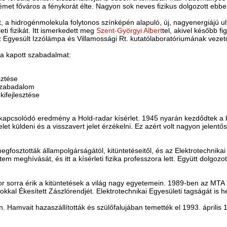
émet főváros a fénykorát élte. Nagyon sok neves fizikus dolgozott ebben
t, a hidrogénmolekula folytonos színképén alapuló, új, nagyenergiájú ultr
ti fizikát. Itt ismerkedett meg
Szent-Györgyi Albert
tel, akivel később f
Egyesült Izzólámpa és Villamossági Rt. kutatólaboratóriumának vezető
ra kapott szabadalmat:
sztése
szabadalom
kifejlesztése
kapcsolódó eredmény a Hold-radar kísérlet. 1945 nyarán kezdődtek a kí
elet küldeni és a visszavert jelet érzékelni. Ez azért volt nagyon jelentő
fosztották állampolgárságától, kitüntetéseitől, és az Elektrotechnikai E
 meghívását, és itt a kísérleti fizika professzora lett. Együtt dolgozo
r sorra érik a kitüntetések a világ nagy egyetemein. 1989-ben az MTA he
al Ékesített Zászlórendjét. Elektrotechnikai Egyesületi tagságát is hely
 Hamvait hazaszállították és szülőfalujában temették el 1993. április 