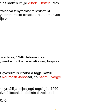
 az időben itt (pl.
Albert Einstein
, Max
aibolya fényforrást fejlesztett ki.
igyelemre méltó cikkeket írt tudományos
je volt.
sérletek, 1946. február 6.-án
s, mert ez volt az első alkalom, hogy az
gyesület is kizárta a tagjai közül.
tt
Neumann János
sal, és
Szent-Györgyi
lyreállítja teljes jogú tagságát. 1990-
reállították és örökös tiszteletbeli
10.-én.