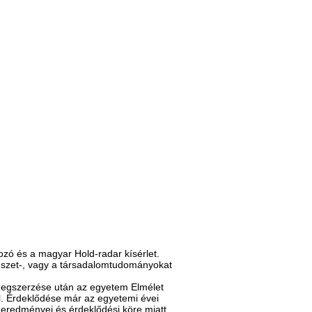
rozó és a magyar Hold-radar kísérlet.
mészet-, vagy a társadalomtudományokat
megszerzése után az egyetem Elmélet
el. Érdeklődése már az egyetemi évei
os eredményei és érdeklődési köre miatt