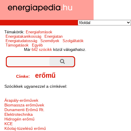
Témakörök:
Energiaforrások
Energiatakarékosság
Energiatan
Energiatudatosság
Személyek
Szolgáltatók
Támogatások
Egyéb
Már
642 szócikk
közül válogathatsz.
erőmű
Címke:
Szócikkek ugyanezzel a címkével:
Árapály-erőművek
Biomassza erőművek
Dunamenti Erőmű Rt.
Elektrotechnika
Hidrogén erőmű
KCE
Kőolaj-tüzelésű erőmű