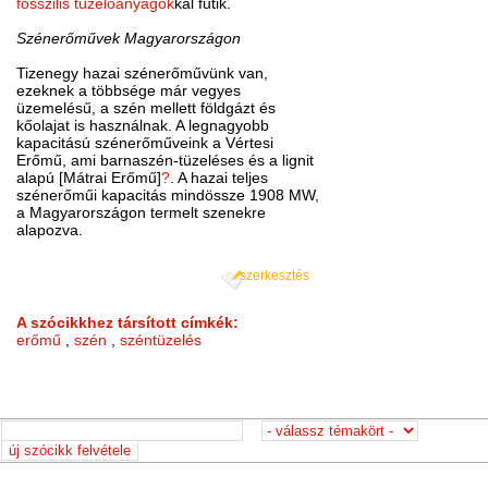
fosszilis tüzelőanyagok
kal fűtik.
Szénerőművek Magyarországon
Tizenegy hazai szénerőművünk van,
ezeknek a többsége már vegyes
üzemelésű, a szén mellett földgázt és
kőolajat is használnak. A legnagyobb
kapacitású szénerőműveink a Vértesi
Erőmű, ami barnaszén-tüzeléses és a lignit
alapú [Mátrai Erőmű]
?
. A hazai teljes
szénerőműi kapacitás mindössze 1908 MW,
a Magyarországon termelt szenekre
alapozva.
szerkesztés
A szócikkhez társított címkék:
erőmű
,
szén
,
széntüzelés