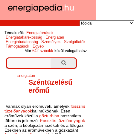
Témakörök:
Energiaforrások
Energiatakarékosság
Energiatan
Energiatudatosság
Személyek
Szolgáltatók
Támogatások
Egyéb
Már
642 szócikk
közül válogathatsz.
Energiatan
Széntüzelésű
erőmű
Vannak olyan erőművek, amelyek
fosszilis
tüzelőanyagok
kal működnek. Ezen
erőművek közül a
gőzturbina
használata
többre is jellemző.
Fosszilis tüzelőanyagok
a szén, a kőolajszármazékok és a földgáz.
Ezekben az erőművekben a gőzkazánt