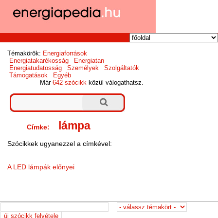
Témakörök:
Energiaforrások
Energiatakarékosság
Energiatan
Energiatudatosság
Személyek
Szolgáltatók
Támogatások
Egyéb
Már
642 szócikk
közül válogathatsz.
lámpa
Címke:
Szócikkek ugyanezzel a címkével:
A LED lámpák előnyei