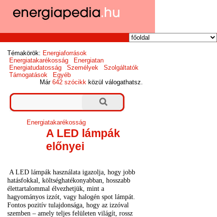
Témakörök:
Energiaforrások
Energiatakarékosság
Energiatan
Energiatudatosság
Személyek
Szolgáltatók
Támogatások
Egyéb
Már
642 szócikk
közül válogathatsz.
Energiatakarékosság
A LED lámpák
előnyei
A LED lámpák használata igazolja, hogy jobb
hatásfokkal, költséghatékonyabban, hosszabb
élettartalommal élvezhetjük, mint a
hagyományos izzót, vagy halogén spot lámpát.
Fontos pozitív tulajdonsága, hogy az izzóval
szemben – amely teljes felületen világít, rossz