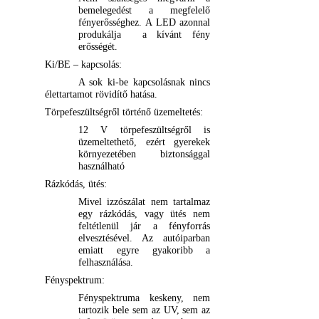
bemelegedést a megfelelő
fényerősséghez. A LED azonnal
produkálja
a kívánt fény
erősségét.
Ki/BE – kapcsolás:
A sok ki-be kapcsolásnak nincs
élettartamot rövidítő hatása.
Törpefeszültségről történő üzemeltetés:
12 V törpefeszültségről is
üzemeltethető, ezért gyerekek
környezetében biztonsággal
használható
Rázkódás, ütés:
Mivel izzószálat nem tartalmaz
egy rázkódás, vagy ütés nem
feltétlenül jár a fényforrás
elvesztésével. Az autóiparban
emiatt egyre gyakoribb a
felhasználása.
Fényspektrum:
Fényspektruma keskeny, nem
tartozik bele sem az UV, sem az