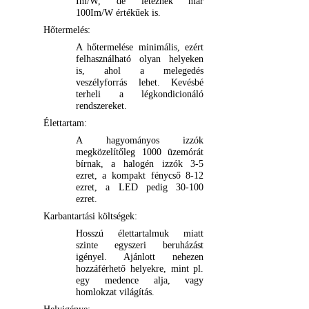
Im/W, de léteznek már
100Im/W értékűek is.
Hőtermelés:
A hőtermelése minimális, ezért
felhasználható olyan helyeken
is, ahol a melegedés
veszélyforrás lehet. Kevésbé
terheli a légkondicionáló
rendszereket.
Élettartam:
A hagyományos izzók
megközelítőleg 1000 üzemórát
bírnak, a halogén izzók 3-5
ezret, a kompakt fénycső 8-12
ezret, a LED pedig 30-100
ezret.
Karbantartási költségek:
Hosszú élettartalmuk miatt
szinte egyszeri beruházást
igényel. Ajánlott nehezen
hozzáférhető helyekre, mint pl.
egy medence alja, vagy
homlokzat világítás.