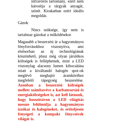
infravörös tartomány, ezért nem
károsítja a tárgyak anyagát,
színét. Kirakatban ezért ideális
megoldás.
Gázok:
Nincs szüksége, így nem is
tartalmaz gázokat a működésekor.
Magasabb a beszerzési ár a hagyományos
fényforrásokhoz viszonyítva, ami
elsősorban az új technológiának
köszönhető, plusz még olyan járulékos
költségek is felléphetnek, mint a LED
viszonylag alacsony lumen kibocsátása
miatt a kiváltandó halogén spot-ok
meglévő meghajtó áramköréhez
megfelelő tápegység beszerelése.
Azonban a beszerzési költségek
mellett számbavéve a karbantartási és
energiaköltségeket is, azt kell látnunk,
hogy hosszútávon a LED világítás
messze felülmúlja a hagyományos
izzókat és halogéneket, és erőteljesen
fenyegeti a kompakt fénycsövek
világát is.