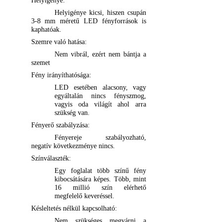
Helyigénye:
Helyigénye kicsi, hiszen csupán
3-8 mm méretű LED fényforrások is
kaphatóak.
Szemre való hatása:
Nem vibrál, ezért nem bántja a
szemet
Fény irányíthatósága:
LED esetében alacsony, vagy
egyáltalán nincs fényszmog,
vagyis oda világít ahol arra
szükség van.
Fényerő szabályzása:
Fényereje szabályozható,
negatív következménye nincs.
Színválaszték:
Egy foglalat több színű fény
kibocsátására képes. Több, mint
16 millió szín elérhető
megfelelő keveréssel.
Késleltetés nélkül kapcsolható:
Nem szükséges megvárni a