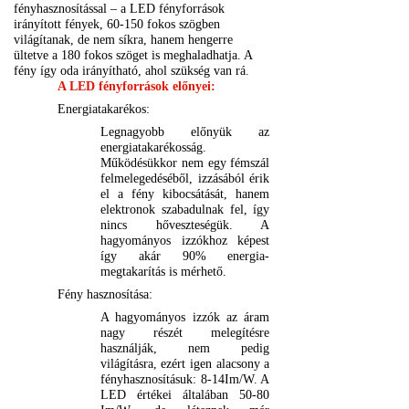
fényhasznosítással – a LED fényforrások
irányított fények, 60-150 fokos szögben
világítanak, de nem síkra, hanem hengerre
ültetve a 180 fokos szöget is meghaladhatja. A
fény így oda irányítható, ahol szükség van rá.
A LED fényforrások előnyei:
Energiatakarékos:
Legnagyobb előnyük az
energiatakarékosság.
Működésükkor nem egy fémszál
felmelegedéséből, izzásából érik
el a fény kibocsátását, hanem
elektronok szabadulnak fel, így
nincs hőveszteségük. A
hagyományos izzókhoz képest
így akár 90% energia-
megtakarítás is mérhető.
Fény hasznosítása:
A hagyományos izzók az áram
nagy részét melegítésre
használják, nem pedig
világításra, ezért igen alacsony a
fényhasznosításuk: 8-14Im/W. A
LED értékei általában 50-80