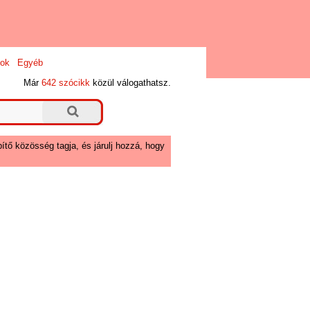
ok
Egyéb
Már
642 szócikk
közül válogathatsz.
ítő közösség tagja, és járulj hozzá, hogy