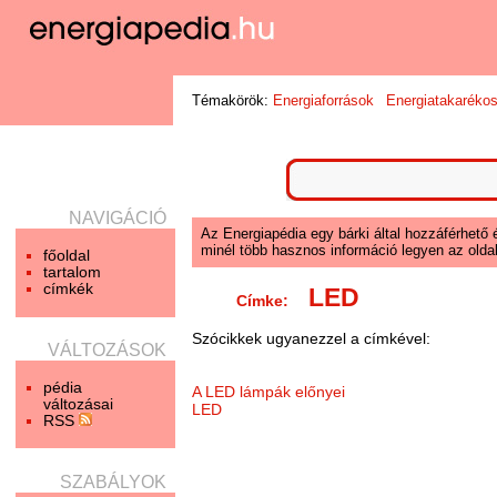
Témakörök:
Energiaforrások
Energiatakaréko
NAVIGÁCIÓ
Az Energiapédia egy bárki által hozzáférhető 
minél több hasznos információ legyen az oldal
főoldal
tartalom
címkék
LED
Címke:
Szócikkek ugyanezzel a címkével:
VÁLTOZÁSOK
pédia
A LED lámpák előnyei
változásai
LED
RSS
SZABÁLYOK