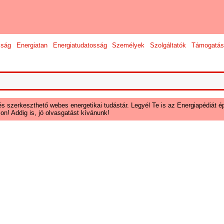
sság
Energiatan
Energiatudatosság
Személyek
Szolgáltatók
Támogatás
és szerkeszthető webes energetikai tudástár. Legyél Te is az Energiapédiát ép
on! Addig is, jó olvasgatást kívánunk!