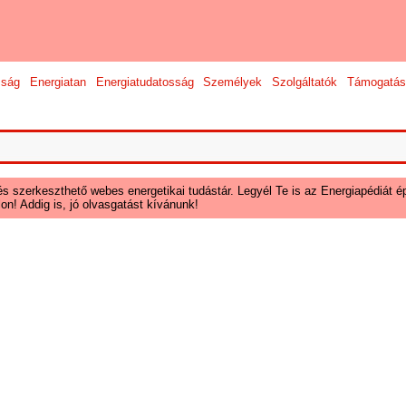
sság
Energiatan
Energiatudatosság
Személyek
Szolgáltatók
Támogatás
és szerkeszthető webes energetikai tudástár. Legyél Te is az Energiapédiát ép
on! Addig is, jó olvasgatást kívánunk!