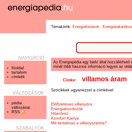
Témakörök:
Energiaforrások
Energiatakaréko
NAVIGÁCIÓ
Az Energiapédia egy bárki által hozzáférhető 
minél több hasznos információ legyen az oldal
főoldal
tartalom
címkék
villamos áram
Címke:
Szócikkek ugyanezzel a címkével:
VÁLTOZÁSOK
pédia
Előfizetéses villanyóra
változásai
Energiahordozók
RSS
Hőerőmű
Komfort Kártya
Mit tartalmaz a villanyszámla?
SZABÁLYOK