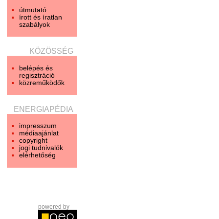
útmutató
írott és íratlan
szabályok
KÖZÖSSÉG
belépés és
regisztráció
közreműködők
ENERGIAPÉDIA
impresszum
médiaajánlat
copyright
jogi tudnivalók
elérhetőség
powered by