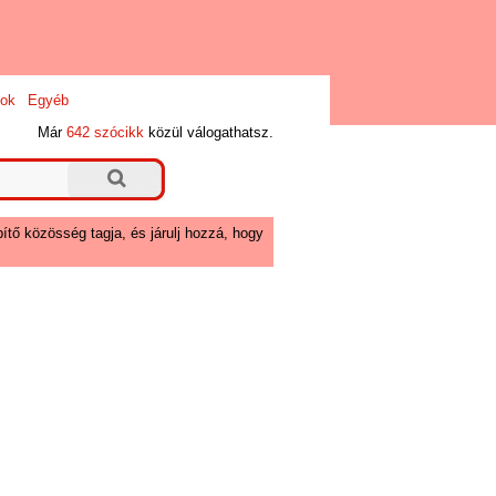
ok
Egyéb
Már
642 szócikk
közül válogathatsz.
ítő közösség tagja, és járulj hozzá, hogy