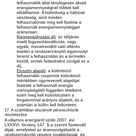
felhasználók által ténylegesen átvett
energiamennyiségnél többet kell
előállítaniuk. A különbség a hálózati
veszteség, amit minden
felhasználónak meg kell fizetnie a
felhasznált energiamennyiséggel
arányosan.
Kiegyensúlyozási díj
: az időjárás
miatti fogyasztásváltozás, vagy
egyéb, menetrendtől való eltérés
esetén a rendszerirányító egyensúlyt
teremt a felhasználás és a termelés
között, ennek fedezésére szolgál ez a
díj.
Elosztói alapdíj
: a különböző
felhasználói csoportok különböző
mértékben úgynevezett alapdíjat
fizetnek a felhasznált energia
mennyiségétől független tételként,
ezért meg kell különböztetni a
forgalommal arányos díjaktól, és a
számlán is külön kell feltüntetni.
17. A számlában elszámolt pénzeszközök
részletezése
A villamos energiáról szóló 2007. évi
LXXXVI. törvény 147. §-a szerint fizetendő
díjak, amelyeket az áramszolgáltatók a
rendszerirányító részére továbbítanak, és