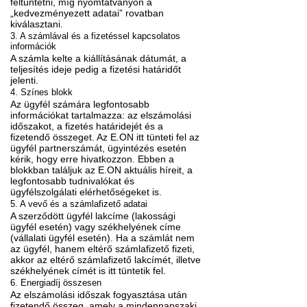
feltüntetni, míg nyomtatványon a
„kedvezményezett adatai” rovatban
kiválasztani.
3. A számlával és a fizetéssel kapcsolatos
információk
A számla kelte a kiállításának dátumát, a
teljesítés ideje pedig a fizetési határidőt
jelenti.
4. Színes blokk
Az ügyfél számára legfontosabb
információkat tartalmazza: az elszámolási
időszakot, a fizetés határidejét és a
fizetendő összeget. Az E.ON itt tünteti fel az
ügyfél partnerszámát, ügyintézés esetén
kérik, hogy erre hivatkozzon. Ebben a
blokkban találjuk az E.ON aktuális híreit, a
legfontosabb tudnivalókat és
ügyfélszolgálati elérhetőségeket is.
5. A vevő és a számlafizető adatai
A szerződött ügyfél lakcíme (lakossági
ügyfél esetén) vagy székhelyének címe
(vállalati ügyfél esetén). Ha a számlát nem
az ügyfél, hanem eltérő számlafizető fizeti,
akkor az eltérő számlafizető lakcímét, illetve
székhelyének címét is itt tüntetik fel.
6. Energiadíj összesen
Az elszámolási időszak fogyasztása után
fizetendő összeg, amely a mindennapszaki