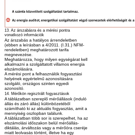
13. Az árszabásra és a mérési pontra
vonatkozó információk
Az árszabás a hatályos árrendeletben
(ebben a leírásban a 4/2011. (I.31.) NFM-
rendeletben) meghatározott tarifa
megnevezése.
Meghatározza, hogy milyen egységárat kell
alkalmazni a szolgáltatott villamos energia
elszámolására.
A mérési pont a felhasználók fogyasztási
helyének egyértelmű azonosítására
szolgáló, országos szinten egyedi
azonosító.
14. Mérőkön regisztrált fogyasztások
A táblázatban szereplő mérőállások (induló
állás és záró állás) különbözetéből
számítható ki az aktuális fogyasztás, amit a
mennyiség oszlopban találunk.
A táblázatban több sor is szerepelhet, ha az
elszámolási időszakon belül mérőállás-
diktálás, árváltozás vagy a mérőóra cseréje
miatt leolvasás történt, illetve ha egy