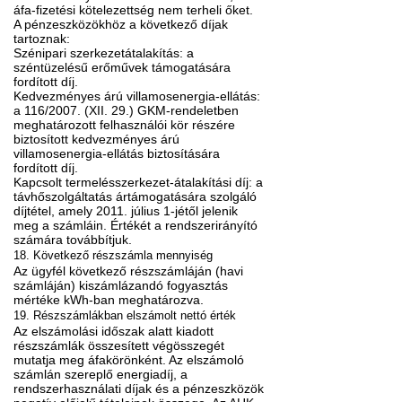
áfa-fizetési kötelezettség nem terheli őket.
A pénzeszközökhöz a következő díjak
tartoznak:
Szénipari szerkezetátalakítás: a
széntüzelésű erőművek támogatására
fordított díj.
Kedvezményes árú villamosenergia-ellátás:
a 116/2007. (XII. 29.) GKM-rendeletben
meghatározott felhasználói kör részére
biztosított kedvezményes árú
villamosenergia-ellátás biztosítására
fordított díj.
Kapcsolt termelésszerkezet-átalakítási díj: a
távhőszolgáltatás ártámogatására szolgáló
díjtétel, amely 2011. július 1-jétől jelenik
meg a számláin. Értékét a rendszerirányító
számára továbbítjuk.
18. Következő részszámla mennyiség
Az ügyfél következő részszámláján (havi
számláján) kiszámlázandó fogyasztás
mértéke kWh-ban meghatározva.
19. Részszámlákban elszámolt nettó érték
Az elszámolási időszak alatt kiadott
részszámlák összesített végösszegét
mutatja meg áfakörönként. Az elszámoló
számlán szereplő energiadíj, a
rendszerhasználati díjak és a pénzeszközök