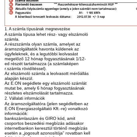
1. A számla típusának megnevezése
A számla típusa lehet rész- vagy elszámoló
számla.
A részszámla olyan számla, amelyet az
áramszolgáltatók havonta küldenek az
ügyfeleknek, és a legutóbbi leolvasást
megelőző 12 hónap fogyasztásának 1/12-
ed részét tartalmazza (a számlaképen
r.számla rövidítéssel).
Az elszámoló számla a leolvasott mérőállás
alapján készül.
Az E.ON segédlete egy elszámoló számlát
mutat be, amely 6 hónap fogyasztásának
részletes elszámolását tartalmazza.
2. Vállalati információk
Az áramszolgáltatóra (jelen segédletben az
E.ON Energiaszolgáltató Kft.-re) vonatkozó
információk:
bankszámlaszám és GIRO kód, amit
csoportos beszedési megbízás adásakor
internetbankon keresztül történő megbízás
esetén a „jogosult azonosítója” rovatban kell