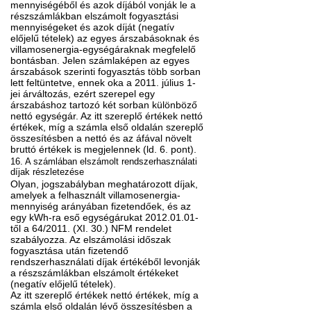
mennyiségéből és azok díjából vonják le a
részszámlákban elszámolt fogyasztási
mennyiségeket és azok díját (negatív
előjelű tételek) az egyes árszabásoknak és
villamosenergia-egységáraknak megfelelő
bontásban. Jelen számlaképen az egyes
árszabások szerinti fogyasztás több sorban
lett feltüntetve, ennek oka a 2011. július 1-
jei árváltozás, ezért szerepel egy
árszabáshoz tartozó két sorban különböző
nettó egységár. Az itt szereplő értékek nettó
értékek, míg a számla első oldalán szereplő
összesítésben a nettó és az áfával növelt
bruttó értékek is megjelennek (ld. 6. pont).
16. A számlában elszámolt rendszerhasználati
díjak részletezése
Olyan, jogszabályban meghatározott díjak,
amelyek a felhasznált villamosenergia-
mennyiség arányában fizetendőek, és az
egy kWh-ra eső egységárukat 2012.01.01-
től a 64/2011. (XI. 30.) NFM rendelet
szabályozza. Az elszámolási időszak
fogyasztása után fizetendő
rendszerhasználati díjak értékéből levonják
a részszámlákban elszámolt értékeket
(negatív előjelű tételek).
Az itt szereplő értékek nettó értékek, míg a
számla első oldalán lévő összesítésben a