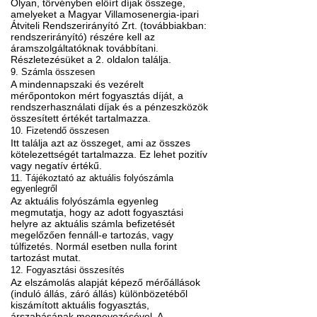
Olyan, törvényben előírt díjak összege,
amelyeket a Magyar Villamosenergia-ipari
Átviteli Rendszerirányító Zrt. (továbbiakban:
rendszerirányító) részére kell az
áramszolgáltatóknak továbbítani.
Részletezésüket a 2. oldalon találja.
9. Számla összesen
A mindennapszaki és vezérelt
mérőpontokon mért fogyasztás díját, a
rendszerhasználati díjak és a pénzeszközök
összesített értékét tartalmazza.
10. Fizetendő összesen
Itt találja azt az összeget, ami az összes
kötelezettségét tartalmazza. Ez lehet pozitív
vagy negatív értékű.
11. Tájékoztató az aktuális folyószámla
egyenlegről
Az aktuális folyószámla egyenleg
megmutatja, hogy az adott fogyasztási
helyre az aktuális számla befizetését
megelőzően fennáll-e tartozás, vagy
túlfizetés. Normál esetben nulla forint
tartozást mutat.
12. Fogyasztási összesítés
Az elszámolás alapját képező mérőállások
(induló állás, záró állás) különbözetéből
kiszámított aktuális fogyasztás,
árszabásának megnevezésével. A