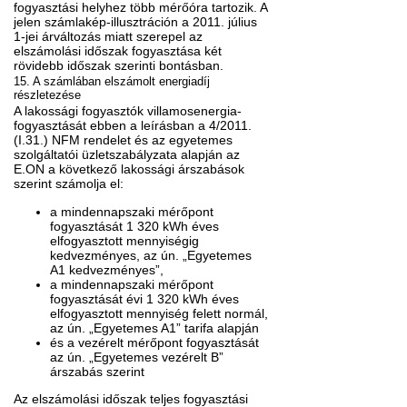
fogyasztási helyhez több mérőóra tartozik. A
jelen számlakép-illusztráción a 2011. július
1-jei árváltozás miatt szerepel az
elszámolási időszak fogyasztása két
rövidebb időszak szerinti bontásban.
15. A számlában elszámolt energiadíj
részletezése
A lakossági fogyasztók villamosenergia-
fogyasztását ebben a leírásban a 4/2011.
(I.31.) NFM rendelet és az egyetemes
szolgáltatói üzletszabályzata alapján az
E.ON a következő lakossági árszabások
szerint számolja el:
a mindennapszaki mérőpont
fogyasztását 1 320 kWh éves
elfogyasztott mennyiségig
kedvezményes, az ún. „Egyetemes
A1 kedvezményes”,
a mindennapszaki mérőpont
fogyasztását évi 1 320 kWh éves
elfogyasztott mennyiség felett normál,
az ún. „Egyetemes A1” tarifa alapján
és a vezérelt mérőpont fogyasztását
az ún. „Egyetemes vezérelt B”
árszabás szerint
Az elszámolási időszak teljes fogyasztási