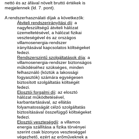
nettó és az áfával növelt bruttó értékek is
megjelennek (ld. 7. pont).
A rendszerhasználati díjak a következők:
Átviteli rendszerirányítási díj
: a
nagyfeszültségű átviteli hálózat
üzemeltetésével, a hálózat fizikai
veszteségével és az országos
villamosenergia-rendszer
irányításával kapcsolatos költségeket
fedezi.
Rendszerszintű szolgáltatások díja
: a
villamosenergia-rendszer biztonságos
működéséhez szükséges, minden
felhasználó (köztük a lakossági
fogyasztók) számára egységesen
biztosított szolgáltatás költségét
fedezi.
Elosztói forgalmi díj
: az elosztó
hálózat működtetésével,
karbantartásával, az ellátás
folyamatosságát célzó szolgáltatás
biztosításával összefüggő költségeket
fedezi.
Elosztói veszteségdíj
: a villamos
energia szállítása a fizika törvényei
szerint csak bizonyos veszteséggel
végezhető, ezért az erőműveknek a