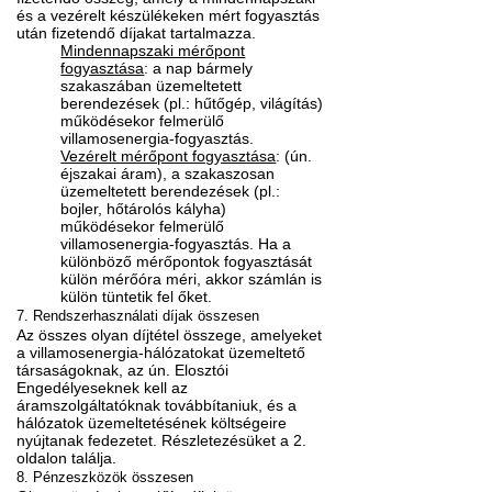
és a vezérelt készülékeken mért fogyasztás
után fizetendő díjakat tartalmazza.
Mindennapszaki mérőpont
fogyasztása
: a nap bármely
szakaszában üzemeltetett
berendezések (pl.: hűtőgép, világítás)
működésekor felmerülő
villamosenergia-fogyasztás.
Vezérelt mérőpont fogyasztása
: (ún.
éjszakai áram), a szakaszosan
üzemeltetett berendezések (pl.:
bojler, hőtárolós kályha)
működésekor felmerülő
villamosenergia-fogyasztás. Ha a
különböző mérőpontok fogyasztását
külön mérőóra méri, akkor számlán is
külön tüntetik fel őket.
7. Rendszerhasználati díjak összesen
Az összes olyan díjtétel összege, amelyeket
a villamosenergia-hálózatokat üzemeltető
társaságoknak, az ún. Elosztói
Engedélyeseknek kell az
áramszolgáltatóknak továbbítaniuk, és a
hálózatok üzemeltetésének költségeire
nyújtanak fedezetet. Részletezésüket a 2.
oldalon találja.
8. Pénzeszközök összesen