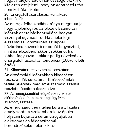
negatív előjelű tételeinek összege. Az AHK
kifejezés azt jelenti, hogy az adott tétel után
nem kell áfát fizetni.
20. Energiafelhasználására vonatkozó
információk
Az energiafelhasználás aránya megmutatja,
hogy a jelenlegi és az előző elszámolási
időszak energiafelhasználása hogyan
viszonyul egymáshoz. Ha a jelenlegi
elszámolási időszakban az ügyfél
háztartása kevesebb energiát fogyasztott,
mint az előzőben, akkor csökkenő, ha
többet fogyasztott, akkor pedig növekvő az
energiafelhasználási tendencia (100% feletti
érték).
21. Kibocsátott részszámlák sorszáma
Az elszámolási időszakban kibocsátott
részszámlák sorszáma. E részszámlák
tételei jelennek meg az elszámoló számla
részletezéseiben összesítve.
22. Az energiaauditot végző szervezetek
elérhetősége és a lakossági ügyfelek
átlagfogyasztása
Az energiaaudit egy teljes körű átvilágítás,
amely során a szakemberek az épület
helyszíni bejárása során vizsgálják az
elektromos és földgázüzemű
berendezéseket, elemzik az