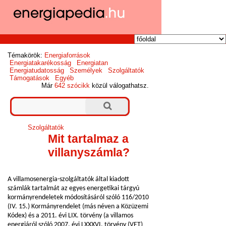
Témakörök:
Energiaforrások
Energiatakarékosság
Energiatan
Energiatudatosság
Személyek
Szolgáltatók
Támogatások
Egyéb
Már
642 szócikk
közül válogathatsz.
Szolgáltatók
Mit tartalmaz a
villanyszámla?
A villamosenergia-szolgáltatók által kiadott
számlák tartalmát az egyes energetikai tárgyú
kormányrendeletek módosításáról szóló 116/2010
(IV. 15.) Kormányrendelet (más néven a Közüzemi
Kódex) és a 2011. évi LIX. törvény (a villamos
energiáról szóló 2007. évi LXXXVI. törvény (VET)