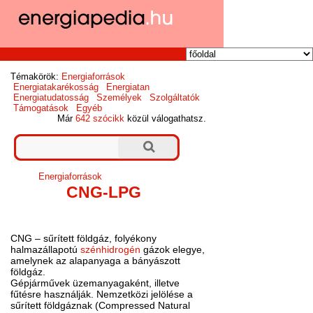
Témakörök:
Energiaforrások
Energiatakarékosság
Energiatan
Energiatudatosság
Személyek
Szolgáltatók
Támogatások
Egyéb
Már
642 szócikk
közül válogathatsz.
Energiaforrások
CNG-LPG
CNG – sűrített földgáz, folyékony
halmazállapotú
szénhidrogén
gázok elegye,
amelynek az alapanyaga a bányászott
földgáz.
Gépjárművek üzemanyagaként, illetve
fűtésre használják. Nemzetközi jelölése a
sűrített földgáznak (Compressed Natural