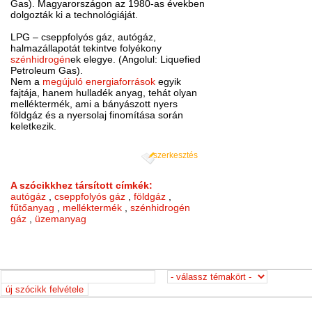
Gas). Magyarországon az 1980-as években
dolgozták ki a technológiáját.
LPG – cseppfolyós gáz, autógáz,
halmazállapotát tekintve folyékony
szénhidrogén
ek elegye. (Angolul: Liquefied
Petroleum Gas).
Nem a
megújuló energiaforrások
egyik
fajtája, hanem hulladék anyag, tehát olyan
melléktermék, ami a bányászott nyers
földgáz és a nyersolaj finomítása során
keletkezik.
szerkesztés
A szócikkhez társított címkék:
autógáz
,
cseppfolyós gáz
,
földgáz
,
fűtőanyag
,
melléktermék
,
szénhidrogén
gáz
,
üzemanyag