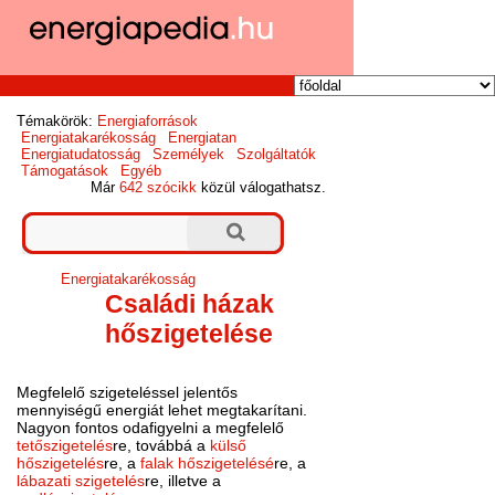
Témakörök:
Energiaforrások
Energiatakarékosság
Energiatan
Energiatudatosság
Személyek
Szolgáltatók
Támogatások
Egyéb
Már
642 szócikk
közül válogathatsz.
Energiatakarékosság
Családi házak
hőszigetelése
Megfelelő szigeteléssel jelentős
mennyiségű energiát lehet megtakarítani.
Nagyon fontos odafigyelni a megfelelő
tetőszigetelés
re, továbbá a
külső
hőszigetelés
re, a
falak hőszigetelésé
re, a
lábazati szigetelés
re, illetve a