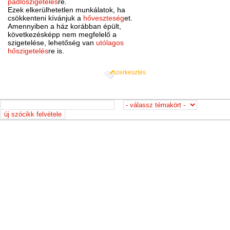
padlószigetelés
re.
Ezek elkerülhetetlen munkálatok, ha
csökkenteni kívánjuk a
hőveszteség
et.
Amennyiben a ház korábban épült,
következésképp nem megfelelő a
szigetelése, lehetőség van
utólagos
hőszigetelés
re is.
szerkesztés