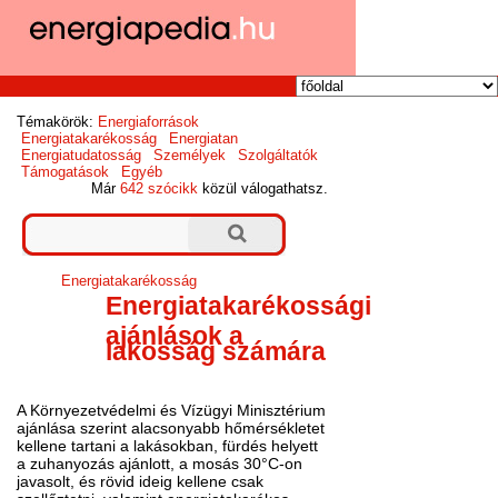
Témakörök:
Energiaforrások
Energiatakarékosság
Energiatan
Energiatudatosság
Személyek
Szolgáltatók
Támogatások
Egyéb
Már
642 szócikk
közül válogathatsz.
Energiatakarékosság
Energiatakarékossági
ajánlások a
lakosság számára
A Környezetvédelmi és Vízügyi Minisztérium
ajánlása szerint alacsonyabb hőmérsékletet
kellene tartani a lakásokban, fürdés helyett
a zuhanyozás ajánlott, a mosás 30°C-on
javasolt, és rövid ideig kellene csak