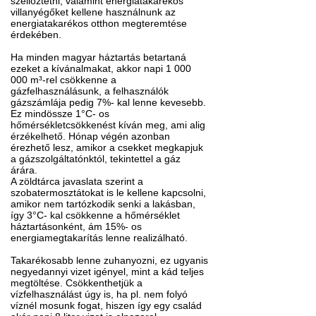
szellőztetni, valamint energiatakarékos
villanyégőket kellene használnunk az
energiatakarékos otthon megteremtése
érdekében.
Ha minden magyar háztartás betartaná
ezeket a kívánalmakat, akkor napi 1 000
000 m³-rel csökkenne a
gázfelhasználásunk, a felhasználók
gázszámlája pedig 7%- kal lenne kevesebb.
Ez mindössze 1°C- os
hőmérsékletcsökkenést kíván meg, ami alig
érzékelhető. Hónap végén azonban
érezhető lesz, amikor a csekket megkapjuk
a gázszolgáltatónktól, tekintettel a gáz
árára.
A zöldtárca javaslata szerint a
szobatermosztátokat is le kellene kapcsolni,
amikor nem tartózkodik senki a lakásban,
így 3°C- kal csökkenne a hőmérséklet
háztartásonként, ám 15%- os
energiamegtakarítás lenne realizálható.
Takarékosabb lenne zuhanyozni, ez ugyanis
negyedannyi vizet igényel, mint a kád teljes
megtöltése. Csökkenthetjük a
vízfelhasználást úgy is, ha pl. nem folyó
víznél mosunk fogat, hiszen így egy család