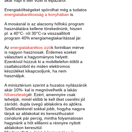
akár napi 8 liter vizet is elpazarol.
Energiaköltségeket spórolhat még a tudatos
energiatakarékosság a konyhában
is.
A mosásnál is az alacsony hőfokú program
használatára kellene törekednünk, hiszen
pl. a 40°C- ról 30°C-ra visszaállított
program 40% energiamegtakarítással jár.
Az
energiatakarékos izzó
k forintban mérve
is nagyon hasznosak. Érdemes ezeket
választani a hagyományos helyett.
Ezenkívül húzzuk ki a mobiltelefon-töltőt a
csatlakozóból és miden elektromos
készüléket kikapcsoljunk, ha nem
használjuk.
A minisztérium szerint a huzatos nyílászárók
akár 10%- kal is megnövelhetik a lakás
hőveszteség
ét. Ezért, amennyire csak
tehetjük, minél előbb le kell őket cserélni jól
záródó, dupla üvegű ablakokra és ajtókra.
Szellőztetésnél sokkal jobb, hogyha nagyra
tárjuk az ablakokat és kereszthuzatot
csinálunk pár percig, mintha folyamatosan
hagynánk a hőt elillanni a résnyire nyitott
ablakokon keresztül.