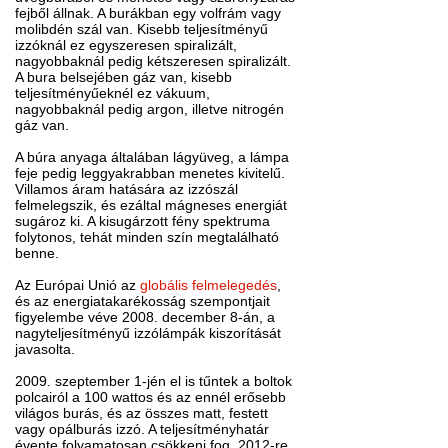
fejből állnak. A burákban egy volfrám vagy
molibdén szál van. Kisebb teljesítményű
izzóknál ez egyszeresen spiralizált,
nagyobbaknál pedig kétszeresen spiralizált.
A bura belsejében gáz van, kisebb
teljesítményűeknél ez vákuum,
nagyobbaknál pedig argon, illetve nitrogén
gáz van.
A búra anyaga általában lágyüveg, a lámpa
feje pedig leggyakrabban menetes kivitelű.
Villamos áram hatására az izzószál
felmelegszik, és ezáltal mágneses energiát
sugároz ki. A kisugárzott fény spektruma
folytonos, tehát minden szín megtalálható
benne.
Az Európai Unió az
globális felmelegedés
,
és az energiatakarékosság szempontjait
figyelembe véve 2008. december 8-án, a
nagyteljesítményű izzólámpák kiszorítását
javasolta.
2009. szeptember 1-jén el is tűntek a boltok
polcairól a 100 wattos és az ennél erősebb
világos burás, és az összes matt, festett
vagy opálburás izzó. A teljesítményhatár
évente folyamatosan csökkeni fog. 2012-re