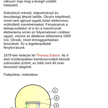
vákuum óvja meg a levegő oxidáló
hatásától.
Különböző méretű, teljesítményű és
feszültségű létezik belőle. Olcsón kiépíthető,
mivel nem igényel egyéb külső elektromos
működtető szerelvényeket. Fényáramuk a
bekapcsoláskor el is éri a maximumát,
élettartama során ez folyamatosan csökken
ugyan, viszont az általános időtartama 1000
óra. Olcsók, mivel tömeggyártásban
készülnek. Ez a legelterjedtebb
fényforrásunk.
1879-ben fedezte fel
Thomas Edison
. Az ő
első izzólámpáiban bambuszrostból készült
szénszálat izzított, ez több mint 40 órán
keresztül világított.
Felépítése, működése: