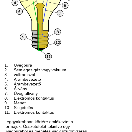
1.
Üvegbúra
2.
Semleges gáz vagy vákuum
3.
volfrámszál
4.
Árambevezető
5.
Árambevezető
6.
Állvány
7.
Üveg állvány
8.
Elektromos kontaktus
9.
Menet
10.
Szigetelés
11.
Elektromos kontaktus
Leggyakrabban körtére emlékeztet a
formájuk. Összetételét tekintve egy
üvegburából és menetes vagy szuronyzáras