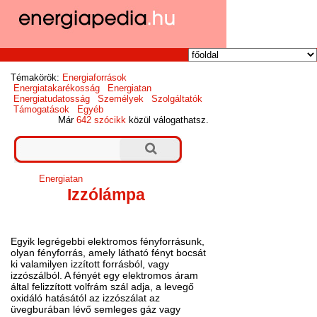
Témakörök:
Energiaforrások
Energiatakarékosság
Energiatan
Energiatudatosság
Személyek
Szolgáltatók
Támogatások
Egyéb
Már
642 szócikk
közül válogathatsz.
Energiatan
Izzólámpa
Egyik legrégebbi elektromos fényforrásunk,
olyan fényforrás, amely látható fényt bocsát
ki valamilyen izzított forrásból, vagy
izzószálból. A fényét egy elektromos áram
által felizzított volfrám szál adja, a levegő
oxidáló hatásától az izzószálat az
üvegburában lévő semleges gáz vagy