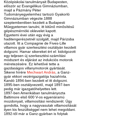
Középiskolai tanulmányait Budapesten,
először az Evangélikus Gimnáziumban,
majd a Pázmány Péter
Tudományegyetemhez tartozó Gyakorló
Gimnáziumban végezte.1888
szeptemberében kezdett a Budapesti
Műegyetemen tanulni, itt kitűnő minősítésű
gépészmérnöki oklevelet kapott.
Egyetemi évei után egy évig a
haditengerészetnél szolgált, majd Párizsba
utazott. Itt a Compagnie de Fives-Lille
villamos gyár szerkesztési osztályán kezdett
dolgozni. Hamar sikereket ért el: kidolgozott
egy teljesen új szerkesztési-számítási
módszert és eljárást az indukciós motorok
méretezésére. Ez lehetővé tette a
gazdaságos villanymotorok gyártását.
Sikerei hírére
Mechwart András
, a Ganz-
gyár ekkori vezérigazgatója hazahívta.
Kandó 1894-ben kezdett el itt dolgozni.
1895-ben osztályvezető, majd 1897-ben
pedig már igazgatóhelyettes lett.
1897-ben Amerikában tanulmányozta
Baltimore első 600 V-os egyenáramú
mozdonyait, villamosítási rendszerét. Úgy
gondolta, hogy a nagyvasutak villamosítását
ilyen kis feszültséggel nem lehet megoldani.
1892-től már a Ganz-gyárban is folytak