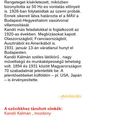
Rengeteget kísérletezett, miközben
bizonyította az 50 Hz-es vontatás előnyeit
is. 1928-ban folytatódtak az üzemi próbák.
Ennek sikereit látva határozta el a MÁV a
Budapest-Hegyeshalom vasútvonal
villamosítását.
Kandó más feladatokkal is foglalkozott az
1920-as években. Megbízásokat kapott
Olaszországból, Franciaországból,
Ausztriából és Amerikából is.
1931. január 13-án váratlanul hunyt el
Budapesten.
Kandó Kálmán széles látókörű , nagy
műveltségű és munkaképességű tehetség
volt. 1894 és 1931 között Magyarországon
70 szabadalmát jelentették be. A
jelentősebbeket külföldön – pl. USA, Japán
– is érvényesítette.
szerkesztés
A szócikkhez társított címkék:
Kandó Kálmán
,
mozdony