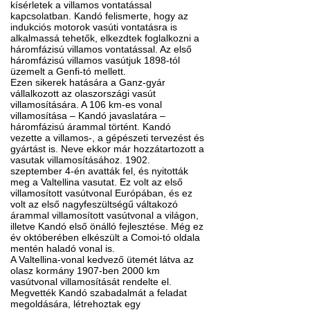
kísérletek a villamos vontatással
kapcsolatban. Kandó felismerte, hogy az
indukciós motorok vasúti vontatásra is
alkalmassá tehetők, elkezdtek foglalkozni a
háromfázisú villamos vontatással. Az első
háromfázisú villamos vasútjuk 1898-tól
üzemelt a Genfi-tó mellett.
Ezen sikerek hatására a Ganz-gyár
vállalkozott az olaszországi vasút
villamosítására. A 106 km-es vonal
villamosítása – Kandó javaslatára –
háromfázisú árammal történt. Kandó
vezette a villamos-, a gépészeti tervezést és
gyártást is. Neve ekkor már hozzátartozott a
vasutak villamosításához. 1902.
szeptember 4-én avatták fel, és nyitották
meg a Valtellina vasutat. Ez volt az első
villamosított vasútvonal Európában, és ez
volt az első nagyfeszültségű váltakozó
árammal villamosított vasútvonal a világon,
illetve Kandó első önálló fejlesztése. Még ez
év októberében elkészült a Comoi-tó oldala
mentén haladó vonal is.
A Valtellina-vonal kedvező ütemét látva az
olasz kormány 1907-ben 2000 km
vasútvonal villamosítását rendelte el.
Megvették Kandó szabadalmát a feladat
megoldására, létrehoztak egy