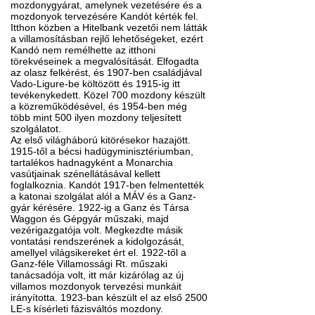
mozdonygyárat, amelynek vezetésére és a
mozdonyok tervezésére Kandót kérték fel.
Itthon közben a Hitelbank vezetői nem látták
a villamosításban rejlő lehetőségeket, ezért
Kandó nem remélhette az itthoni
törekvéseinek a megvalósítását. Elfogadta
az olasz felkérést, és 1907-ben családjával
Vado-Ligure-be költözött és 1915-ig itt
tevékenykedett. Közel 700 mozdony készült
a közreműködésével, és 1954-ben még
több mint 500 ilyen mozdony teljesített
szolgálatot.
Az első világháború kitörésekor hazajött.
1915-től a bécsi hadügyminisztériumban,
tartalékos hadnagyként a Monarchia
vasútjainak szénellátásával kellett
foglalkoznia. Kandót 1917-ben felmentették
a katonai szolgálat alól a MÁV és a Ganz-
gyár kérésére. 1922-ig a Ganz és Társa
Waggon és Gépgyár műszaki, majd
vezérigazgatója volt. Megkezdte másik
vontatási rendszerének a kidolgozását,
amellyel világsikereket ért el. 1922-től a
Ganz-féle Villamossági Rt. műszaki
tanácsadója volt, itt már kizárólag az új
villamos mozdonyok tervezési munkáit
irányította. 1923-ban készült el az első 2500
LE-s kísérleti fázisváltós mozdony.