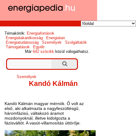
Témakörök:
Energiaforrások
Energiatakarékosság
Energiatan
Energiatudatosság
Személyek
Szolgáltatók
Támogatások
Egyéb
Már
642 szócikk
közül válogathatsz.
Személyek
Kandó Kálmán
Kandó Kálmán magyar mérnök. Ő volt az
első, aki alkalmazta a nagyfeszültésgű,
háromfázisú, váltakozó áramot
mozdonyoknál, illetve kidolgozta a
fázisváltót. A vasút-villamosítás úttörője.