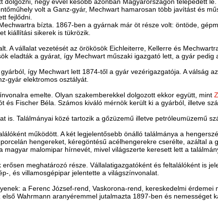
ett dolgozni, négy évvel később azonban Magyarországon telepedett le
ntőműhely volt a Ganz-gyár, Mechwart hamarosan több javítást és műsza
t fejlődni.
Mechwartra bízta. 1867-ben a gyárnak már öt része volt: öntöde, gépmű
t kiállítási sikerek is tükrözik.
A vállalat vezetését az örökösök Eichleiterre, Kellerre és Mechwartra 
sök eladták a gyárat, így Mechwart műszaki igazgató lett, a gyár pedi
k a gyárból, így Mechwart lett 1874-től a gyár vezérigazgatója. A válság
nz-gyár elektromos osztályát.
színvonalra emelte. Olyan szakemberekkel dolgozott ekkor együtt, mint
Z
ót és Fischer Béla. Számos kiváló mérnök került ki a gyárból, illetve szá
t is. Találmányai közé tartozik a gőzüzemű illetve petróleumüzemű szán
lálóként működött. A két legjelentősebb önálló találmánya a hengersz
 porcelán hengereket, kéregöntésű acélhengerekre cserélte, azáltal a
 magyar malomipar hírnevét, mivel világszerte keresett lett a találmán
ősen meghatározó része. Vállalatigazgatóként és feltalálóként is jele
, és villamosgépipar jelentette a világszínvonalat.
Ilyenek: a Ferenc József-rend, Vaskorona-rend, kereskedelmi érdemei
 az első Wahrmann aranyéremmel jutalmazta 1897-ben és nemességet k