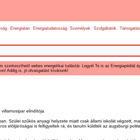
sság
Energiatan
Energiatudatosság
Személyek
Szolgáltatók
Támogatás
és szerkeszthető webes energetikai tudástár. Legyél Te is az Energiapédiát ép
on! Addig is, jó olvasgatást kívánunk!
llamosipar elindítója.
an. Szülei szűkös anyagi helyzete miatt csak állami iskolát végzett, ma
áros elöljáróságai is felfigyeltek rá, és tanulni küldték az augsburgi po