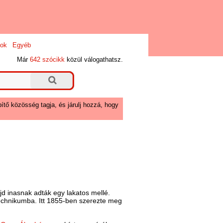
ok
Egyéb
Már
642 szócikk
közül válogathatsz.
ítő közösség tagja, és járulj hozzá, hogy
jd inasnak adták egy lakatos mellé.
litechnikumba. Itt 1855-ben szerezte meg