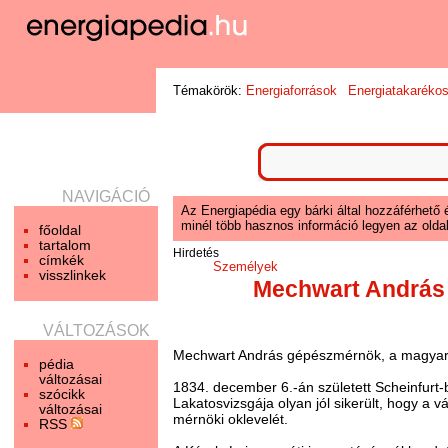
Témakörök:
Energiaforrások
Energiatakaréko
NAVIGÁCIÓ
Az Energiapédia egy bárki által hozzáférhető 
minél több hasznos információ legyen az oldal
főoldal
tartalom
Hirdetés
címkék
Személyek
visszlinkek
Mechwart András
VÁLTOZÁSOK
Mechwart András gépészmérnök, a magyar vi
pédia
változásai
1834. december 6.-án született Scheinfurt-b
szócikk
Lakatosvizsgája olyan jól sikerült, hogy a v
változásai
mérnöki oklevelét.
RSS