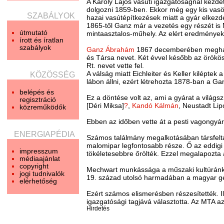
A Károly Lajos vasúti igazgatóságnál kezd
dolgozni 1859-ben. Ekkor még egy kis vasö
SZABÁLYOK
hazai vasútépítkezések miatt a gyár elkezdet
1865-től Ganz már a vezetés egy részét is 
útmutató
mintaasztalos-műhely. Az elért eredményeke
írott és íratlan
szabályok
Ganz Ábrahám
1867 decemberében meghalt. 
és Társa nevet. Két évvel később az örökö
Rt. nevet vette fel.
A válság miatt Eichleiter és Keller kilépte
KÖZÖSSÉG
lábon állni, ezért létrehozta 1878-ban a Ga
belépés és
Ez a döntése volt az, ami a gyárat a világ
regisztráció
[Déri Miksa]
?
,
Kandó Kálmán
, Neustadt Lip
közreműködők
Ebben az időben vette át a pesti vagongyára
ENERGIAPÉDIA
Számos találmány megalkotásában társfelta
malomipar legfontosabb része. Ő az eddigi
impresszum
tökéletesebbre őrölték. Ezzel megalapozta a
médiaajánlat
copyright
Mechwart munkássága a műszaki kultúránk er
jogi tudnivalók
19. század utolsó harmadában a magyar gép-
elérhetőség
Ezért számos elismerésben részesítették. 
igazgatósági tagjává választotta. Az MTA
Hirdetés