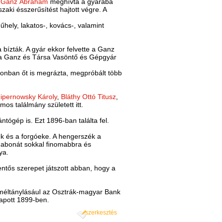
.
Ganz Ábrahám
meghívta a gyárába
ki ésszerűsítést hajtott végre. A
hely, lakatos-, kovács-, valamint
bízták. A gyár ekkor felvette a Ganz
g a Ganz és Társa Vasöntő és Gépgyár
 azonban őt is megrázta, megpróbált több
ipernowsky Károly
,
Bláthy Ottó Titusz
,
mos találmány született itt.
tógép is. Ezt 1896-ban találta fel.
ék és a forgóeke. A hengerszék a
 gabonát sokkal finomabbra és
ya.
ntős szerepet játszott abban, hogy a
 méltánylásául az Osztrák-magyar Bank
apott 1899-ben.
szerkesztés