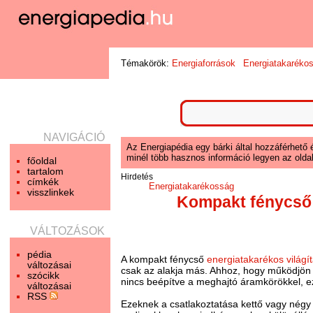
Témakörök:
Energiaforrások
Energiatakaréko
NAVIGÁCIÓ
Az Energiapédia egy bárki által hozzáférhető 
minél több hasznos információ legyen az oldal
főoldal
tartalom
Hirdetés
címkék
Energiatakarékosság
visszlinkek
Kompakt fénycső
VÁLTOZÁSOK
pédia
A kompakt fénycső
energiatakarékos világí
változásai
csak az alakja más. Ahhoz, hogy működjön 
szócikk
nincs beépítve a meghajtó áramkörökkel, ez
változásai
RSS
Ezeknek a csatlakoztatása kettő vagy négy