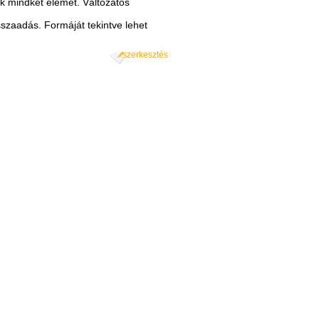
k mindkét elemet. Változatos
szaadás. Formáját tekintve lehet
szerkesztés