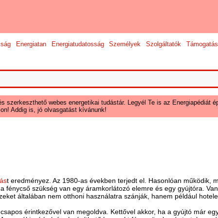
sság
Energiatan
Energiatudatosság
Személyek
Szolgáltatók
Támogatás
és szerkeszthető webes energetikai tudástár. Legyél Te is az Energiapédiát ép
on! Addig is, jó olvasgatást kívánunk!
tás
t eredményez. Az 1980-as években terjedt el. Hasonlóan működik, m
a fénycső szükség van egy áramkorlátozó elemre és egy gyújtóra. Van 
eket általában nem otthoni használatra szánják, hanem például hotelek
 csapos érintkezővel van megoldva. Kettővel akkor, ha a gyújtó már eg