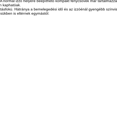
 A normál izzó helyére beépíthető kompakt fénycsövek már tartalmazzá
n kaphatóak.
atásfokú. Hátránya a bemelegedési idő és az izzóénál gyengébb színvis
sükben is eltérnek egymástól.