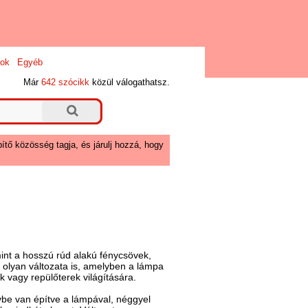
ok
Egyéb
Már
642 szócikk
közül válogathatsz.
ítő közösség tagja, és járulj hozzá, hogy
int a hosszú rúd alakú fénycsövek,
olyan változata is, amelyben a lámpa
 vagy repülőterek világítására.
ybe van építve a lámpával, néggyel