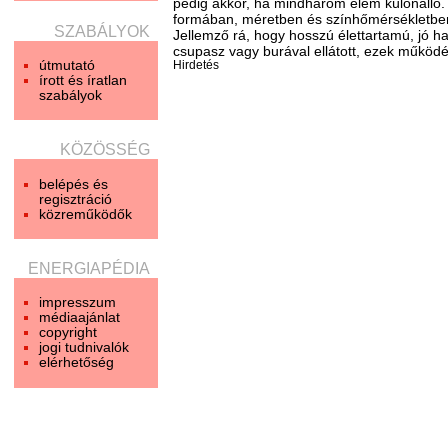
pedig akkor, ha mindhárom elem különálló.
formában, méretben és színhőmérsékletbe
SZABÁLYOK
Jellemző rá, hogy hosszú élettartamú, jó h
csupasz vagy burával ellátott, ezek működé
útmutató
Hirdetés
írott és íratlan
szabályok
KÖZÖSSÉG
belépés és
regisztráció
közreműködők
ENERGIAPÉDIA
impresszum
médiaajánlat
copyright
jogi tudnivalók
elérhetőség