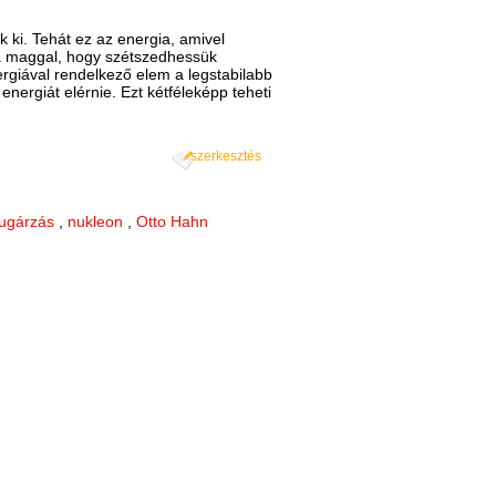
 ki. Tehát ez az energia, amivel
i a maggal, hogy szétszedhessük
ergiával rendelkező elem a legstabilabb
nergiát elérnie. Ezt kétféleképp teheti
szerkesztés
ugárzás
,
nukleon
,
Otto Hahn