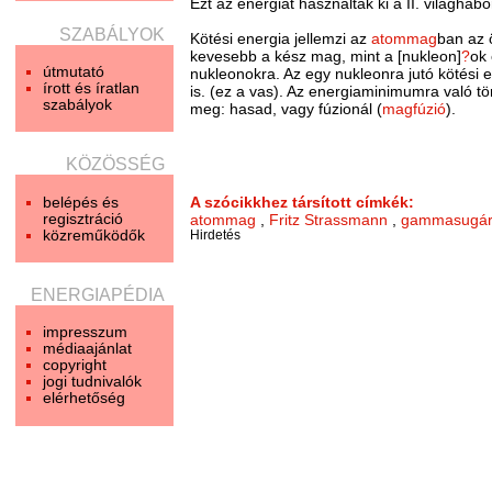
Ezt az energiát használták ki a II. világháb
SZABÁLYOK
Kötési energia jellemzi az
atommag
ban az 
kevesebb a kész mag, mint a [nukleon]
?
ok
útmutató
nukleonokra. Az egy nukleonra jutó kötési 
írott és íratlan
is. (ez a vas). Az energiaminimumra való t
szabályok
meg: hasad, vagy fúzionál (
magfúzió
).
KÖZÖSSÉG
belépés és
A szócikkhez társított címkék:
regisztráció
atommag
,
Fritz Strassmann
,
gammasugár
közreműködők
Hirdetés
ENERGIAPÉDIA
impresszum
médiaajánlat
copyright
jogi tudnivalók
elérhetőség