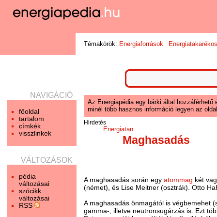
Témakörök:
Energiaforrások
Energiatakaréko
NAVIGÁCIÓ
Az Energiapédia egy bárki által hozzáférhető 
minél több hasznos információ legyen az oldal
főoldal
tartalom
Hirdetés
címkék
Energiatan
visszlinkek
Maghasadás
VÁLTOZÁSOK
pédia
A maghasadás során egy
atommag
két vag
változásai
(német), és Lise Meitner (osztrák). Otto Ha
szócikk
változásai
A maghasadás önmagától is végbemehet (s
RSS
gamma-, illetve neutronsugárzás is. Ezt tö