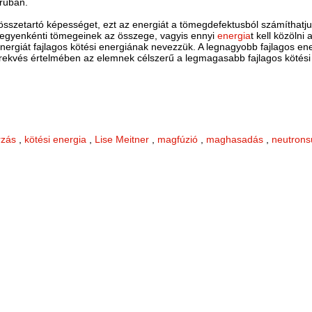
orúban.
összetartó képességet, ezt az energiát a tömegdefektusból számíthatjuk
 egyenkénti tömegeinek az összege, vagyis ennyi
energia
t kell közöln
energiát fajlagos kötési energiának nevezzük. A legnagyobb fajlagos en
örekvés értelmében az elemnek célszerű a legmagasabb fajlagos kötési e
zás
,
kötési energia
,
Lise Meitner
,
magfúzió
,
maghasadás
,
neutrons