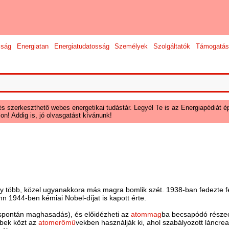
sság
Energiatan
Energiatudatosság
Személyek
Szolgáltatók
Támogatás
és szerkeszthető webes energetikai tudástár. Legyél Te is az Energiapédiát ép
on! Addig is, jó olvasgatást kívánunk!
y több, közel ugyanakkora más magra bomlik szét. 1938-ban fedezte f
hn 1944-ben kémiai Nobel-díjat is kapott érte.
pontán maghasadás), és előidézheti az
atommag
ba becsapódó részecs
bbek közt az
atomerőmű
vekben használják ki, ahol szabályozott lánc