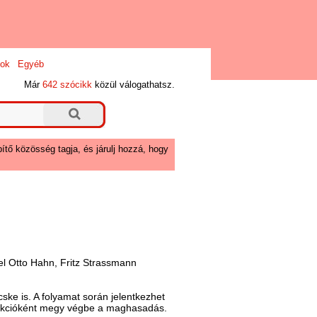
ok
Egyéb
Már
642 szócikk
közül válogathatsz.
ítő közösség tagja, és járulj hozzá, hogy
el Otto Hahn, Fritz Strassmann
ke is. A folyamat során jelentkezhet
reakcióként megy végbe a maghasadás.