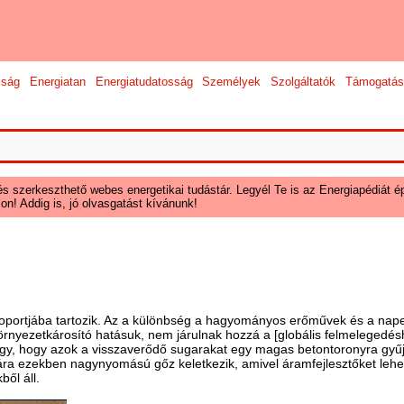
sság
Energiatan
Energiatudatosság
Személyek
Szolgáltatók
Támogatás
és szerkeszthető webes energetikai tudástár. Legyél Te is az Energiapédiát ép
on! Addig is, jó olvasgatást kívánunk!
oportjába tartozik. Az a különbség a hagyományos erőművek és a na
örnyezetkárosító hatásuk, nem járulnak hozzá a [globális felmelegedés
úgy, hogy azok a visszaverődő sugarakat egy magas betontoronyra gyűjts
ára ezekben nagynyomású gőz keletkezik, amivel áramfejlesztőket leh
ől áll.