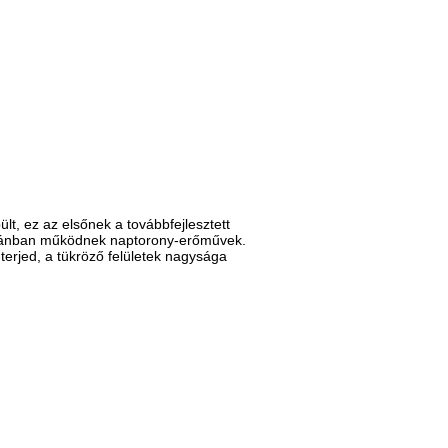
t, ez az elsőnek a továbbfejlesztett
Japánban működnek naptorony-erőművek.
terjed, a tükröző felületek nagysága