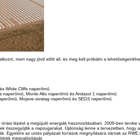
alkozni, mert nagy jövő előtt áll, és meg kell próbálni a lehetőségeinkh
.
és White Cliffs naperőmű.
s naperőmű, Monte Alto naperőmű és Andasol 1 naperőmű.
naperőmű, Mojave-sivatag naperőmű és SEGS naperőmű.
y óriási lépést a megújuló energiák hasznosításában. 2009-ben tervbe 
yek összegyűjtik a napsugarakat. Újdonság lenne a tervezetben, hogy 
ják. Egyelőre az uniós pályázati források megnyílására várnak az RWE
blokk megvalósítását.