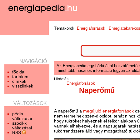
Témakörök:
Energiaforrások
Energiatakaréko
NAVIGÁCIÓ
Az Energiapédia egy bárki által hozzáférhető 
minél több hasznos információ legyen az oldal
főoldal
tartalom
Hirdetés
címkék
Energiaforrások
visszlinkek
Naperőmű
VÁLTOZÁSOK
A naperőmű a
megújuló energiaforrások
cs
pédia
nem termelnek szén-dioxidot, tehát nincs k
változásai
hogy tükröket helyeznek el félkör alakban 
szócikk
vannak elhelyezve, és a napsugarak hatás
változásai
tükörrendszere álló vagy mozgatható tükrökb
RSS