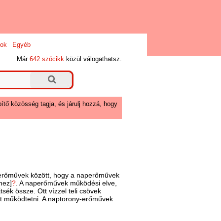
ok
Egyéb
Már
642 szócikk
közül válogathatsz.
ítő közösség tagja, és járulj hozzá, hogy
perőművek között, hogy a naperőművek
hez]
?
. A naperőművek működési elve,
ék össze. Ott vízzel teli csövek
et működtetni. A naptorony-erőművek