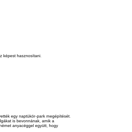
ez képest hasznosítani.
vették egy naptükör-park megépítését.
algákat is bevonnának, amik a
 német anyacéggel együtt, hogy