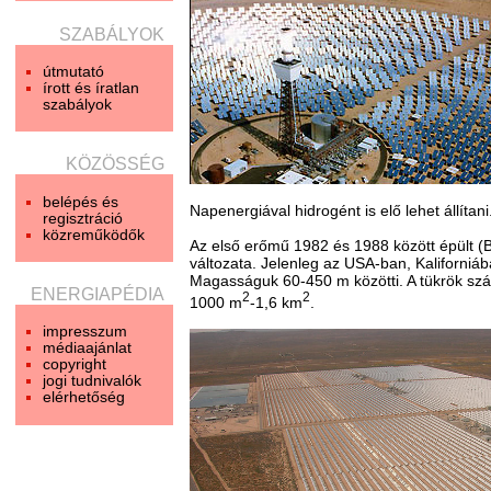
SZABÁLYOK
útmutató
írott és íratlan
szabályok
KÖZÖSSÉG
belépés és
Napenergiával hidrogént is elő lehet állítani
regisztráció
közreműködők
Az első erőmű 1982 és 1988 között épült (B
változata. Jelenleg az USA-ban, Kaliforn
Magasságuk 60-450 m közötti. A tükrök szám
ENERGIAPÉDIA
2
2
1000 m
-1,6 km
.
impresszum
médiaajánlat
copyright
jogi tudnivalók
elérhetőség