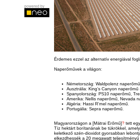
powered by
Érdemes ezzel az alternatív energiával fogl
Naperőművek a világon:
Németország: Waldpolenz naperőmű
Ausztrália: King’s Canyon naperőmű 
Spanyolország: PS10 naperőmű, Tre
Amerika: Nellis naperőmű, Nevada 
Algéria: Hassi R’mel naperőmű.
Portugália: Sepra naperőmű.
Magyarországon a [Mátrai Erőmű]
?
tett eg
Tíz hektárt borítanának be tükrökkel, amel
keletkező szén-dioxidot gyorsabban lebont
elkezdhessék a 20 megawatt teljesítményű 