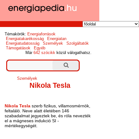
Témakörök:
Energiaforrások
Energiatakarékosság
Energiatan
Energiatudatosság
Személyek
Szolgáltatók
Támogatások
Egyéb
Már
642 szócikk
közül válogathatsz.
Személyek
Nikola Tesla
Nikola Tesla
szerb fizikus, villamosmérnök,
feltaláló. Neve alatt életében 146
szabadalmat jegyeztek be, és róla nevezték
el a mágneses indukció SI -
mértékegységét.