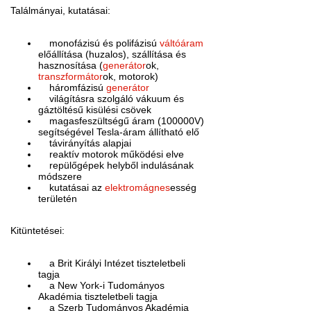
Találmányai, kutatásai:
monofázisú és polifázisú
váltóáram
előállítása (huzalos), szállítása és
hasznosítása (
generátor
ok,
transzformátor
ok, motorok)
háromfázisú
generátor
világításra szolgáló vákuum és
gáztöltésű kisülési csövek
magasfeszültségű áram (100000V)
segítségével Tesla-áram állítható elő
távirányítás alapjai
reaktív motorok működési elve
repülőgépek helyből indulásának
módszere
kutatásai az
elektromágnes
esség
területén
Kitüntetései:
a Brit Királyi Intézet tiszteletbeli
tagja
a New York-i Tudományos
Akadémia tiszteletbeli tagja
a Szerb Tudományos Akadémia