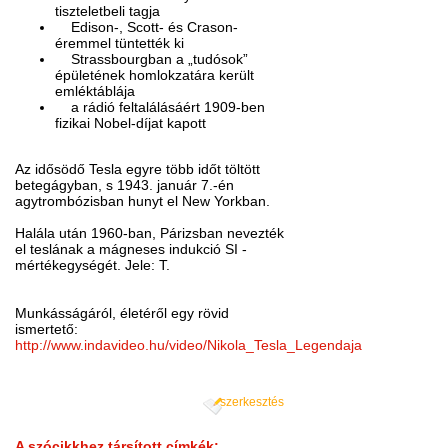
tiszteletbeli tagja
Edison-, Scott- és Crason-
éremmel tüntették ki
Strassbourgban a „tudósok”
épületének homlokzatára került
emléktáblája
a rádió feltalálásáért 1909-ben
fizikai Nobel-díjat kapott
Az idősödő Tesla egyre több időt töltött
betegágyban, s 1943. január 7.-én
agytrombózisban hunyt el New Yorkban.
Halála után 1960-ban, Párizsban nevezték
el teslának a mágneses indukció SI -
mértékegységét. Jele: T.
Munkásságáról, életéről egy rövid
ismertető:
http://www.indavideo.hu/video/Nikola_Tesla_Legendaja
szerkesztés
A szócikkhez társított címkék: