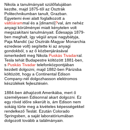
Nikola a tanulmányait szülőfalujában
kezdte, majd 1875-től az Osztrák
Politechnikumban tanult, Grazban.
Egyetemi évei alatt foglalkozott a
váltóáram
mal és a [dinamó]
?
val, ám nehéz
anyagi körülményei miatt kénytelen volt
megszakítani tanulmányait. Édesapja 1879-
ben meghalt, így végül anyai nagybátyja,
Paja Mandić (az Osztrák-Magyar Monarchia
ezredese volt) segítette ki az anyagi
gondokból, s az ő közbenjárásával
ismerkedett meg Nikola
Puskás Tivadar
ral.
Tesla tehát Budapestre költözött 1881-ben,
s
Puskás Tivadar
telefonközpontjában
kezdett dolgozni, majd 1882-ben Párizsba
költözött, hogy a Continental Edison
Company-nél dolgozhasson elektromos
készülékek fejlesztésén.
1884-ben áthajózott Amerikába, mert ő
személyesen Edisonnal akart dolgozni. Ez
egy rövid időre sikerült is, ám Edison nem
sokáig tűrte meg a kivételes képességekkel
rendelkező Teslát. Ezután Colorado
Springsben, a saját laboratóriumában
dolgozott tovább a találmányain.