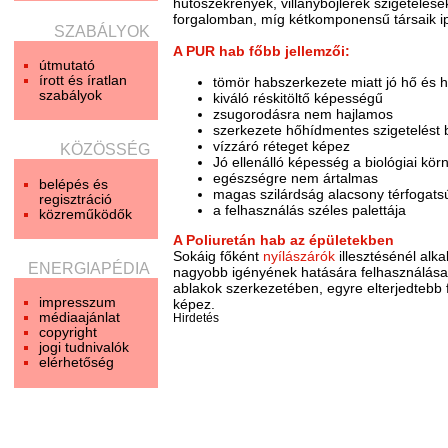
hűtőszekrények, villanybojlerek szigetel
forgalomban, míg kétkomponensű társaik ip
SZABÁLYOK
A PUR hab főbb jellemzői:
útmutató
írott és íratlan
tömör habszerkezete miatt jó hő és 
szabályok
kiváló réskitöltő képességű
zsugorodásra nem hajlamos
szerkezete hőhídmentes szigetelést b
vízzáró réteget képez
KÖZÖSSÉG
Jó ellenálló képesség a biológiai kö
egészségre nem ártalmas
belépés és
magas szilárdság alacsony térfogatsú
regisztráció
a felhasználás széles palettája
közreműködők
A Poliuretán hab az épületekben
Sokáig főként
nyílászárók
illesztésénél alk
ENERGIAPÉDIA
nagyobb igényének hatására felhasználása e
ablakok szerkezetében, egyre elterjedtebb f
impresszum
képez.
médiaajánlat
Hirdetés
copyright
jogi tudnivalók
elérhetőség