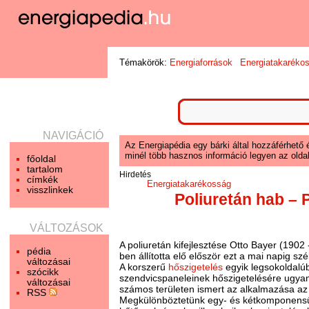
Témakörök:
Energiaforrások
Energiatakaréko
NAVIGÁCIÓ
Az Energiapédia egy bárki által hozzáférhető 
minél több hasznos információ legyen az oldal
főoldal
tartalom
Hirdetés
címkék
Energiatakarékosság
visszlinkek
Poliuretán hab –
VÁLTOZÁSOK
A poliuretán kifejlesztése Otto Bayer (190
pédia
ben állította elő először ezt a mai napig s
változásai
A korszerű
hőszigetelés
egyik legsokoldalúb
szócikk
szendvicspaneleinek hőszigetelésére ugyanú
változásai
számos területen ismert az alkalmazása az 
RSS
Megkülönböztetünk egy- és kétkomponensű vál