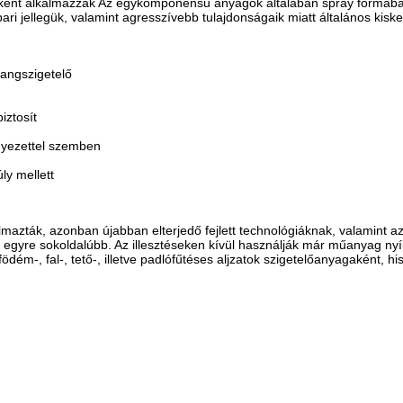
éseként alkalmazzák Az egykomponensű anyagok általában spray formáb
ari jellegük, valamint agresszívebb tulajdonságaik miatt általános ki
hangszigetelő
iztosít
rnyezettel szemben
ly mellett
almazták, azonban újabban elterjedő fejlett technológiáknak, valamint a
gyre sokoldalúbb. Az illesztéseken kívül használják már műanyag nyílá
ödém-, fal-, tető-, illetve padlófűtéses aljzatok szigetelőanyagaként, 