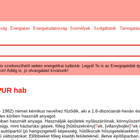
sság
Energiatan
Energiatudatosság
Személyek
Szolgáltatók
Támogatás
és szerkeszthető webes energetikai tudástár. Legyél Te is az Energiapédiát ép
on! Addig is, jó olvasgatást kívánunk!
 PUR hab
2 - 1982) német kémikus nevéhez fűződik, aki a 1,6-diizocianát-hexán é
zéles körben használt anyagot.
ban használt anyaga. Használják épületek nyílászáróinak, könnyűszerk
gy, mint háztartási gépek, főleg [hűtőszekrény]
?
ek, [villanybojler]
?
ek 
autóipartól (jó hangszigetelő képesség, hűtőkocsik hőszigeteléseként) 
tozatokat. Előbbieket főleg kisebb felületeknél, illetve építőiparban,