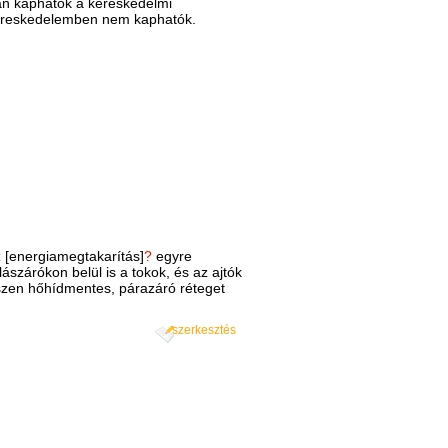
an kaphatók a kereskedelmi
skereskedelemben nem kaphatók.
z [energiamegtakarítás]
?
egyre
szárókon belül is a tokok, és az ajtók
hiszen hőhídmentes, párazáró réteget
szerkesztés