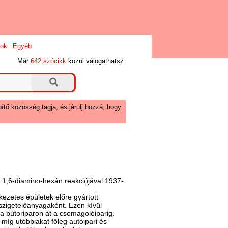
ok
Egyéb
Már
642 szócikk
közül válogathatsz.
ítő közösség tagja, és járulj hozzá, hogy
s 1,6-diamino-hexán reakciójával 1937-
ezetes épületek előre gyártott
szigetelőanyagaként. Ezen kívül
a bútoriparon át a csomagolóiparig.
 míg utóbbiakat főleg autóipari és