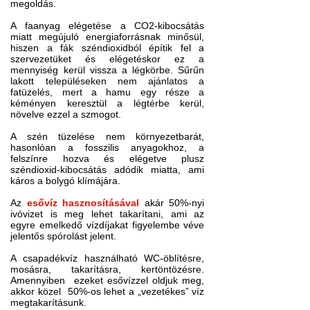
megoldás.
A faanyag elégetése a CO2-kibocsátás
miatt megújuló energiaforrásnak minősül,
hiszen a fák széndioxidból építik fel a
szervezetüket és elégetéskor ez a
mennyiség kerül vissza a légkörbe. Sűrűn
lakott településeken nem ajánlatos a
fatüzelés, mert a hamu egy része a
kéményen keresztül a légtérbe kerül,
növelve ezzel a szmogot.
A szén tüzelése nem környezetbarát,
hasonlóan a fosszilis anyagokhoz, a
felszínre hozva és elégetve plusz
széndioxid-kibocsátás adódik miatta, ami
káros a bolygó klímájára.
Az
esővíz hasznosításával
akár 50%-nyi
ivóvizet is meg lehet takarítani, ami az
egyre emelkedő vízdíjakat figyelembe véve
jelentős spórolást jelent.
A csapadékvíz használható WC-öblítésre,
mosásra, takarításra, kertöntözésre.
Amennyiben ezeket esővízzel oldjuk meg,
akkor közel 50%-os lehet a „vezetékes” víz
megtakarításunk.