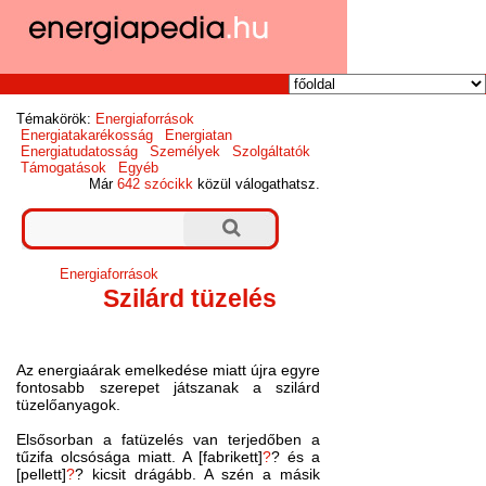
Témakörök:
Energiaforrások
Energiatakarékosság
Energiatan
Energiatudatosság
Személyek
Szolgáltatók
Támogatások
Egyéb
Már
642 szócikk
közül válogathatsz.
Energiaforrások
Szilárd tüzelés
Az energiaárak emelkedése miatt újra egyre
fontosabb szerepet játszanak a szilárd
tüzelőanyagok.
Elsősorban a fatüzelés van terjedőben a
tűzifa olcsósága miatt. A [fabrikett]
?
?
és a
[pellett]
?
?
kicsit drágább. A szén a másik