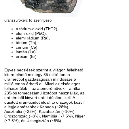
uránszurokérc fő szennyezői:
a tórium-dioxid (ThO2),
ólom-oxid (PbO),
elemi rádium (Ra),
tórium (Th),
cérium (Ce),
lantán (La)
erbium (Er).
Egyes becslések szerint a világon fellelhető
kitermelhető mintegy 35 millió tonna
uránércből gazdaságosan mindössze 5
millió tonna érhető el. Mivel az elsődleges
felhasználók – az atomerőművek – a ritka
235-ös tömegszámú izotópot használják, az
uránércből kinyert uránt dúsítani kell. A
dúsított urán-oxidot előállító országok közül
a legjelentősebbek Kanada (~28%),
Ausztrália (~23%), Kazahsztán (~10%)
Oroszország (~8%), Namíbia (~7,5%), Niger
(~7,5%), és Üzbegisztán (~5%).