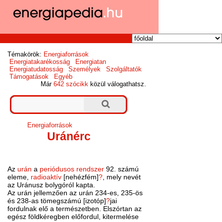
Témakörök:
Energiaforrások
Energiatakarékosság
Energiatan
Energiatudatosság
Személyek
Szolgáltatók
Támogatások
Egyéb
Már
642 szócikk
közül válogathatsz.
Energiaforrások
Uránérc
Az
urán
a
periódusos rendszer
92. számú
eleme,
radioaktív
[nehézfém]
?
, mely nevét
az Uránusz bolygóról kapta.
Az urán jellemzően az urán 234-es, 235-ös
és 238-as tömegszámú [izotóp]
?
jai
fordulnak elő a természetben. Elszórtan az
egész földkéregben előfordul, kitermelése