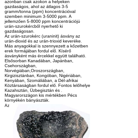
azonban csak azokon a helyeken
gazdaságos, ahol az átlagos 3-5
gramm/tonna (ppm) koncentrációval
szemben minimum 3-5000 ppm. A
jellemzően 5-8000 ppm koncentrációjú
urán-szurokércből nyerhető ki
gazdaságosan.
Az urán-szurokérc (uraninit) ásvány az
urán-dioxid és az urán-trioxid keveréke.
Más anyagokkal is szennyezett a kőzetben
erek formájában fordul elő. Kísérő
ásványként más ércekkel együtt található.
Elsősorban Kanadában, Japánban,
Csehországban,
Norvégiában,Oroszországban,
Kirgizisztánban, Kongóban, Nigériában,
Kenyában, Szomáliában, a Dél-afrikai
Köztársaságban fordul elő. Fontos lelőhelye
Kazahsztán, Üzbegisztán és .
Magyarországon kis mértékben Pécs
környékén bányászták.
Az