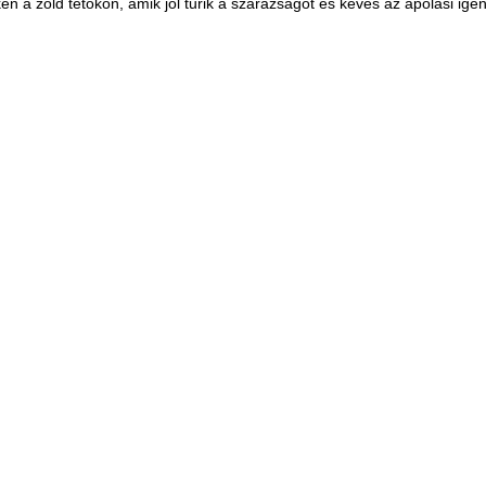
n a zöld tetőkön, amik jól tűrik a szárazságot és kevés az ápolási igé