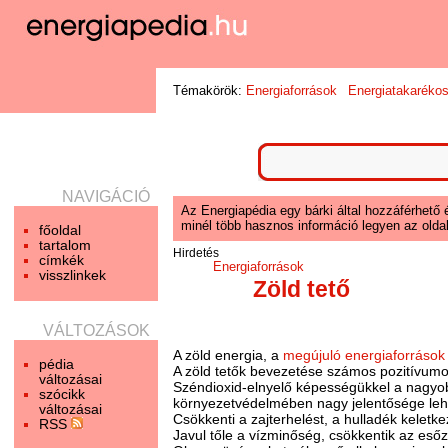
Témakörök:
Energiaforrások
Energiatakaréko
NAVIGÁCIÓ
Az Energiapédia egy bárki által hozzáférhető 
minél több hasznos információ legyen az oldal
főoldal
tartalom
Hirdetés
címkék
Energiaforrások
visszlinkek
Zöld tető
VÁLTOZÁSOK
A zöld energia, a
megújuló energiaforrások
pédia
A zöld tetők bevezetése számos pozitívumot 
változásai
Széndioxid-elnyelő képességükkel a nagyob
szócikk
környezetvédelmében nagy jelentősége lehe
változásai
Csökkenti a zajterhelést, a hulladék keletke
RSS
Javul tőle a vízminőség, csökkentik az eső