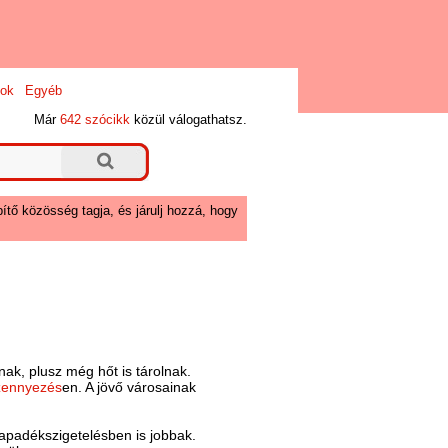
ok
Egyéb
Már
642 szócikk
közül válogathatsz.
ítő közösség tagja, és járulj hozzá, hogy
nak, plusz még hőt is tárolnak.
zennyezés
en. A jövő városainak
sapadékszigetelésben is jobbak.