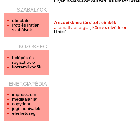
Olyan növényeket célszerű alkalmazni ezeke
SZABÁLYOK
útmutató
A szócikkhez társított címkék:
írott és íratlan
alternatív energia
,
környezetvédelem
szabályok
Hirdetés
KÖZÖSSÉG
belépés és
regisztráció
közreműködők
ENERGIAPÉDIA
impresszum
médiaajánlat
copyright
jogi tudnivalók
elérhetőség