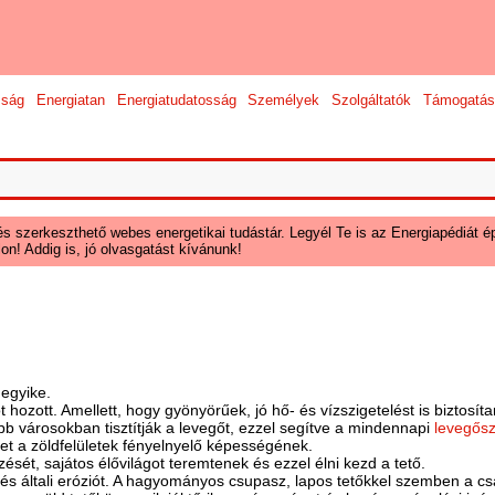
sság
Energiatan
Energiatudatosság
Személyek
Szolgáltatók
Támogatás
és szerkeszthető webes energetikai tudástár. Legyél Te is az Energiapédiát ép
on! Addig is, jó olvasgatást kívánunk!
egyike.
hozott. Amellett, hogy gyönyörűek, jó hő- és vízszigetelést is biztosíta
b városokban tisztítják a levegőt, ezzel segítve a mindennapi
levegős
t a zöldfelületek fényelnyelő képességének.
zését, sajátos élővilágot teremtenek és ezzel élni kezd a tető.
zés általi eróziót. A hagyományos csupasz, lapos tetőkkel szemben a c