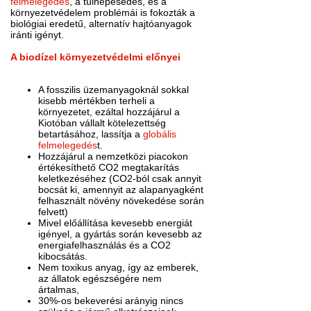
felmelegedés
, a túlnépesedés, és a
környezetvédelem problémái is fokozták a
biológiai eredetű, alternatív hajtóanyagok
iránti igényt.
A biodízel környezetvédelmi előnyei
A fosszilis üzemanyagoknál sokkal
kisebb mértékben terheli a
környezetet, ezáltal hozzájárul a
Kiotóban vállalt kötelezettség
betartásához, lassítja a
globális
felmelegedés
t.
Hozzájárul a nemzetközi piacokon
értékesíthető CO2 megtakarítás
keletkezéséhez (CO2-ból csak annyit
bocsát ki, amennyit az alapanyagként
felhasznált növény növekedése során
felvett)
Mivel előállítása kevesebb energiát
igényel, a gyártás során kevesebb az
energiafelhasználás és a CO2
kibocsátás.
Nem toxikus anyag, így az emberek,
az állatok egészségére nem
ártalmas,
30%-os bekeverési arányig nincs