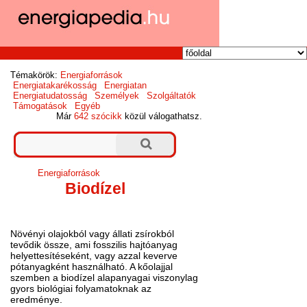
Témakörök:
Energiaforrások
Energiatakarékosság
Energiatan
Energiatudatosság
Személyek
Szolgáltatók
Támogatások
Egyéb
Már
642 szócikk
közül válogathatsz.
Energiaforrások
Biodízel
Növényi olajokból vagy állati zsírokból
tevődik össze, ami fosszilis hajtóanyag
helyettesítéseként, vagy azzal keverve
pótanyagként használható. A kőolajjal
szemben a biodízel alapanyagai viszonylag
gyors biológiai folyamatoknak az
eredménye.