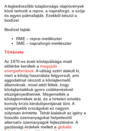
A legkedvezőbb tulajdonságú olajnövények
közé tartozik a repce, a napraforgó, a szója
és egyes pálmafajták. Ezekből készül a
biodízel.
Biodízel fajták:
RME – repce-metilészter
SME – napraforgó-metilészter
Története
Az 1970-es évek kőolajválsága miatt
előtérbe kerültek a
megújuló
energiaforrások
. A válság azért alakult ki,
mert a kőolaj használata felgyorsult, ami
aggodalmat okozott a kőolajtermelő
államoknak, mivel attól féltek, hogy
kőolajtartalékuk gyors csökkenésével
elszegényedhetnek. Megemelték a
kőolajtermékek árát, és a hirtelen emelés
komoly krízis kiindulópontjának tűnt. A
szegényebb országokat ez nagyon
súlyosan érintette. Tehát kialakult az igény a
fosszilis üzemanyagokat helyettesítő
alternatív üzemanyagok fejlesztésére. A
gazdasági érdekek mellett a
globális