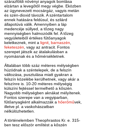
szárazföldi növényi anyagok bomlása
elzártan a levegőtől megy végbe. Eközben
az úgynevezett mocsárgáz, vagyis metán
és szén-dioxid távozik. A széntartalom
ennek hatására feldúsul, és szilárd
állapotúvá válik. Amennyiben a láp
medencéje süllyed, a tőzeg nagy
mennyiségben halmozódik fel. A tőzeg
vegyületeiből értékes fűtőanyagok
keletkeznek, mint a
lignit
,
barnaszén
,
feketeszén
, vagy az antracit. Fontos
szerepet játszik az átalakulásban a
nyomásnak és a hőmérsékletnek.
Általában több száz méteres mélységben
húzódnak a széntelepek, de a felszín
változása, pusztulása miatt gyakran a
felszín közelébe kerülhetnek, vagy akár a
felszínre is. 10-20 méteres mélységig
külszíni fejtéssel termelhető a kőszén.
Nagyobb mélységben aknákat mélyítenek.
Fontos szerepe van a vegyiparban,
fűtőanyagként alkalmazzák a
hőerőmű
vek,
illetve pl. a vaskohászatban
nélkülözhetetlen.
A történelemben Theophrastos Kr. e. 315-
ben tesz először említést a kőszén