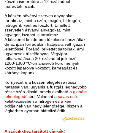
kőszén ismeretére a 12. századból
maradtak reánk.
A kőszén növényi szerves anyagokat
tartalmaz, mint a szén, oxigén, hidrogén,
nitrogént, ként és foszfort. Emellett
szervetlen ásványi anyagokat, mint
agyagot, iszapot is tartalmaz.
A kőszenet kezdetben tüzelésre használták,
de az ipari forradalom hatására vált igazán
jelentőssé. Porából brikettet sajtolnak, ami
ugyancsak tüzelőanyag. Vegyipari
felhasználása a 20. századtól jellemző.
1200-1300 °C-on anaerob körülmények
között lepárolva kokszot, kamragázt és
kátrányt kapunk.
Környezetre a kőszén elégetése rossz
hatással van, ugyanis a füstgáz legnagyobb
része szén-dioxid, amely okolható a
globális
felmelegedés
ért. Valamint a
savas eső
keletkezésében a nitrogén és a kén
oxidjainak van nagy jelentősége, hiszen a
légkörben gyorsan hidrolizálódik.
szerkesztés
A szócikkhez társított címkék: