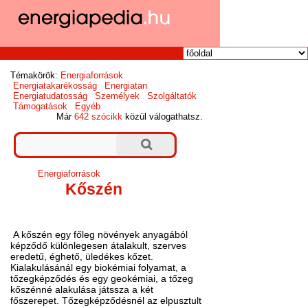
Témakörök:
Energiaforrások
Energiatakarékosság
Energiatan
Energiatudatosság
Személyek
Szolgáltatók
Támogatások
Egyéb
Már
642 szócikk
közül válogathatsz.
Energiaforrások
Kőszén
A kőszén egy főleg növények anyagából
képződő különlegesen átalakult, szerves
eredetű, éghető, üledékes kőzet.
Kialakulásánál egy biokémiai folyamat, a
tőzegképződés és egy geokémiai, a tőzeg
kőszénné alakulása játssza a két
főszerepet. Tőzegképződésnél az elpusztult