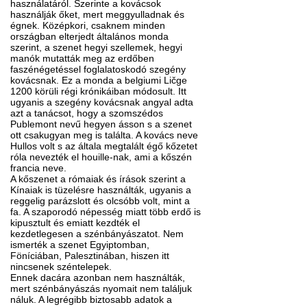
használatáról. Szerinte a kovácsok
használják őket, mert meggyulladnak és
égnek. Középkori, csaknem minden
országban elterjedt általános monda
szerint, a szenet hegyi szellemek, hegyi
manók mutatták meg az erdőben
faszénégetéssel foglalatoskodó szegény
kovácsnak. Ez a monda a belgiumi Ličge
1200 körüli régi krónikáiban módosult. Itt
ugyanis a szegény kovácsnak angyal adta
azt a tanácsot, hogy a szomszédos
Publemont nevű hegyen ásson s a szenet
ott csakugyan meg is találta. A kovács neve
Hullos volt s az általa megtalált égő kőzetet
róla nevezték el houille-nak, ami a kőszén
francia neve.
A kőszenet a rómaiak és írások szerint a
Kínaiak is tüzelésre használták, ugyanis a
reggelig parázslott és olcsóbb volt, mint a
fa. A szaporodó népesség miatt több erdő is
kipusztult és emiatt kezdték el
kezdetlegesen a szénbányászatot. Nem
ismerték a szenet Egyiptomban,
Föníciában, Palesztinában, hiszen itt
nincsenek széntelepek.
Ennek dacára azonban nem használták,
mert szénbányászás nyomait nem találjuk
náluk. A legrégibb biztosabb adatok a