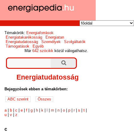
Témakörök:
Energiaforrások
Energiatakarékosság
Energiatan
Energiatudatosság
Személyek
Szolgáltatók
Támogatások
Egyéb
Már
642 szócikk
közül válogathatsz.
Energiatudatosság
Bejegyzések ebben a témakörben:
a
|
b
|
c
|
e
|
f
|
g
|
h
|
k
|
l
|
m
|
n
|
o
|
p
|
r
|
s
|
t
|
u
|
v
|
z
c