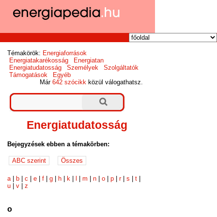
Témakörök:
Energiaforrások
Energiatakarékosság
Energiatan
Energiatudatosság
Személyek
Szolgáltatók
Támogatások
Egyéb
Már
642 szócikk
közül válogathatsz.
Energiatudatosság
Bejegyzések ebben a témakörben:
a
|
b
|
c
|
e
|
f
|
g
|
h
|
k
|
l
|
m
|
n
|
o
|
p
|
r
|
s
|
t
|
u
|
v
|
z
o