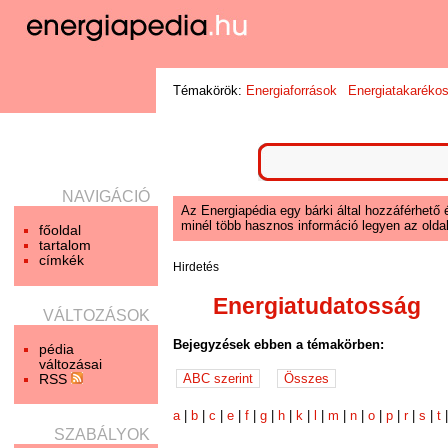
Témakörök:
Energiaforrások
Energiatakaréko
NAVIGÁCIÓ
Az Energiapédia egy bárki által hozzáférhető 
minél több hasznos információ legyen az oldal
főoldal
tartalom
címkék
Hirdetés
Energiatudatosság
VÁLTOZÁSOK
Bejegyzések ebben a témakörben:
pédia
változásai
RSS
a
|
b
|
c
|
e
|
f
|
g
|
h
|
k
|
l
|
m
|
n
|
o
|
p
|
r
|
s
|
t
SZABÁLYOK