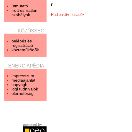
r
útmutató
írott és íratlan
szabályok
Radioaktív hulladék
KÖZÖSSÉG
belépés és
regisztráció
közreműködők
ENERGIAPÉDIA
impresszum
médiaajánlat
copyright
jogi tudnivalók
elérhetőség
powered by