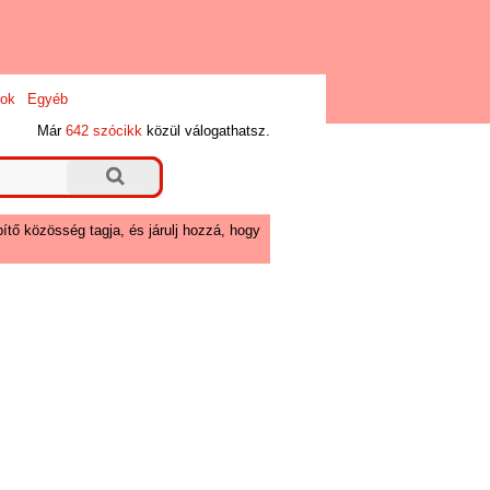
ok
Egyéb
Már
642 szócikk
közül válogathatsz.
ítő közösség tagja, és járulj hozzá, hogy