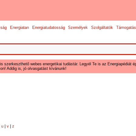
sság
Energiatan
Energiatudatosság
Személyek
Szolgáltatók
Támogatás
és szerkeszthető webes energetikai tudástár. Legyél Te is az Energiapédiát ép
on! Addig is, jó olvasgatást kívánunk!
|
u
|
v
|
z