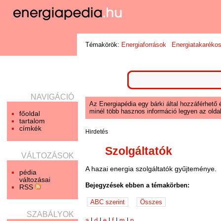
Témakörök:
Energiaforrások
Energiatakaréko
NAVIGÁCIÓ
Az Energiapédia egy bárki által hozzáférhető 
minél több hasznos információ legyen az oldal
főoldal
tartalom
címkék
Hirdetés
Szolgáltatók
VÁLTOZÁSOK
A hazai energia szolgáltatók gyűjteménye.
pédia
változásai
Bejegyzések ebben a témakörben:
RSS
SZABÁLYOK
a
|
d
|
e
|
f
|
m
|
p