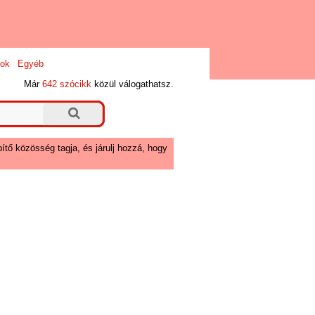
ok
Egyéb
Már
642 szócikk
közül válogathatsz.
ítő közösség tagja, és járulj hozzá, hogy