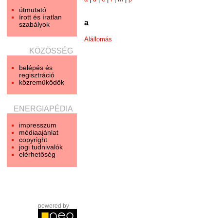
útmutató
írott és íratlan
a
szabályok
Alállomás
KÖZÖSSÉG
belépés és
regisztráció
közreműködők
ENERGIAPÉDIA
impresszum
médiaajánlat
copyright
jogi tudnivalók
elérhetőség
powered by