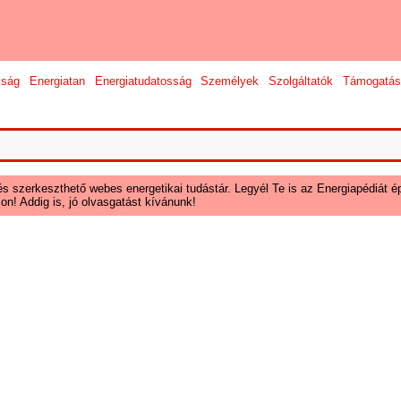
sság
Energiatan
Energiatudatosság
Személyek
Szolgáltatók
Támogatás
és szerkeszthető webes energetikai tudástár. Legyél Te is az Energiapédiát ép
on! Addig is, jó olvasgatást kívánunk!