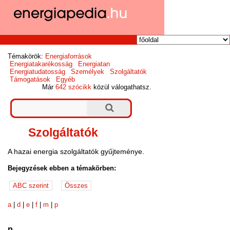
Témakörök:
Energiaforrások
Energiatakarékosság
Energiatan
Energiatudatosság
Személyek
Szolgáltatók
Támogatások
Egyéb
Már
642 szócikk
közül válogathatsz.
Szolgáltatók
A hazai energia szolgáltatók gyűjteménye.
Bejegyzések ebben a témakörben:
a
|
d
|
e
|
f
|
m
|
p
p