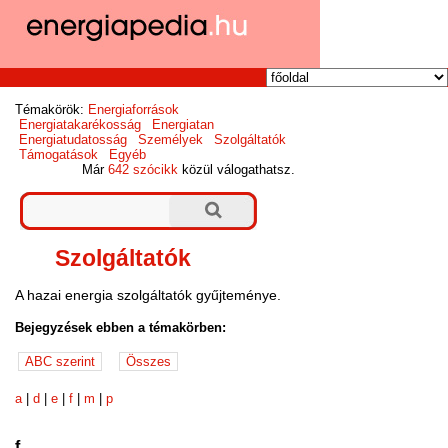
Témakörök:
Energiaforrások
Energiatakarékosság
Energiatan
Energiatudatosság
Személyek
Szolgáltatók
Támogatások
Egyéb
Már
642 szócikk
közül válogathatsz.
Szolgáltatók
A hazai energia szolgáltatók gyűjteménye.
Bejegyzések ebben a témakörben:
a
|
d
|
e
|
f
|
m
|
p
f