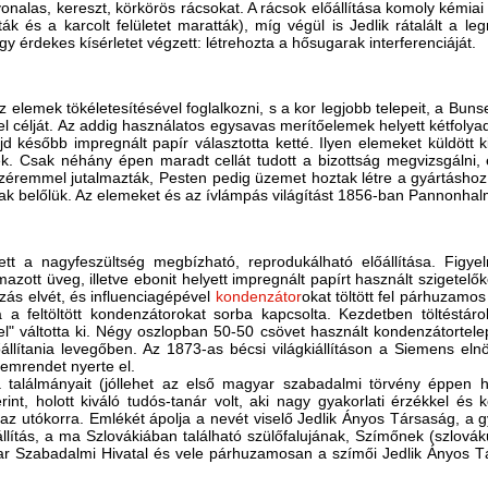
 vonalas, kereszt, körkörös rácsokat. A rácsok előállítása komoly kémiai
ták és a karcolt felületet maratták), míg végül is Jedlik rátalált a l
gy érdekes kísérletet végzett: létrehozta a hősugarak interferenciáját.
 elemek tökéletesítésével foglalkozni, s a kor legjobb telepeit, a Buns
l célját. Az addig használatos egysavas merítőelemek helyett kétfolya
 később impregnált papír választotta ketté. Ilyen elemeket küldött ki 
k. Csak néhány épen maradt cellát tudott a bizottság megvizsgálni, 
éremmel jutalmazták, Pesten pedig üzemet hoztak létre a gyártáshoz. 
ottak belőlük. Az elemeket és az ívlámpás világítást 1856-ban Pannonha
tt a nagyfeszültség megbízható, reprodukálható előállítása. Figye
mazott üveg, illetve ebonit helyett impregnált papírt használt szigetelő
zás elvét, és influenciagépével
kondenzátor
okat töltött fel párhuzamo
a feltöltött kondenzátorokat sorba kapcsolta. Kezdetben töltéstárol
el" váltotta ki. Négy oszlopban 50-50 csövet használt kondenzátortel
állítania levegőben. Az 1873-as bécsi világkiállításon a Siemens elnö
demrendet nyerte el.
találmányait (jóllehet az első magyar szabadalmi törvény éppen ha
t, holott kiváló tudós-tanár volt, aki nagy gyakorlati érzékkel és k
t az utókorra. Emlékét ápolja a nevét viselő Jedlik Ányos Társaság, 
kiállítás, a ma Szlovákiában található szülőfalujának, Szímőnek (szlo
yar Szabadalmi Hivatal és vele párhuzamosan a szímői Jedlik Ányos T