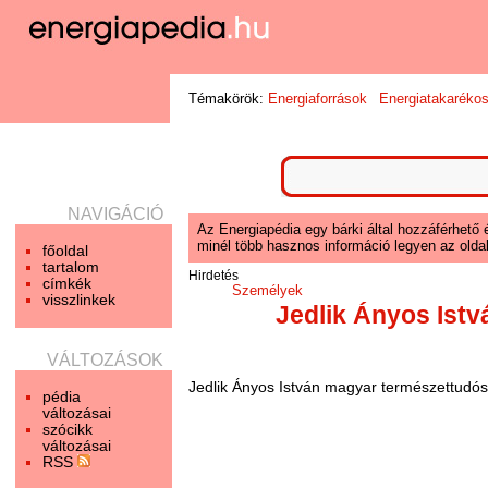
Témakörök:
Energiaforrások
Energiatakaréko
NAVIGÁCIÓ
Az Energiapédia egy bárki által hozzáférhető 
minél több hasznos információ legyen az oldal
főoldal
tartalom
Hirdetés
címkék
Személyek
visszlinkek
Jedlik Ányos Istv
VÁLTOZÁSOK
Jedlik Ányos István magyar természettudós, 
pédia
változásai
szócikk
változásai
RSS