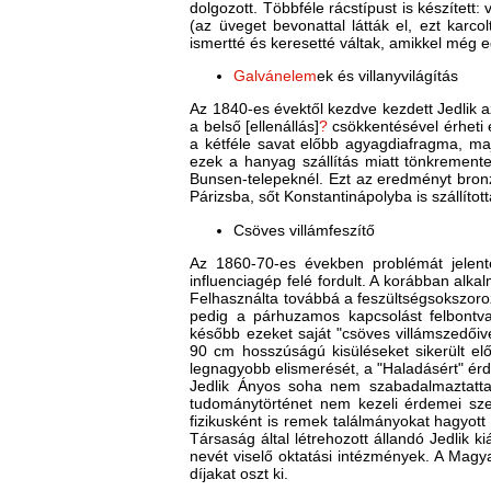
dolgozott. Többféle rácstípust is készített:
(az üveget bevonattal látták el, ezt karcol
ismertté és keresetté váltak, amikkel még e
Galvánelem
ek és villanyvilágítás
Az 1840-es évektől kezdve kezdett Jedlik az
a belső [ellenállás]
?
csökkentésével érheti e
a kétféle savat előbb agyagdiafragma, majd
ezek a hanyag szállítás miatt tönkremente
Bunsen-telepeknél. Ezt az eredményt bronz
Párizsba, sőt Konstantinápolyba is szállít
Csöves villámfeszítő
Az 1860-70-es években problémát jelente
influenciagép felé fordult. A korábban alkal
Felhasználta továbbá a feszültségsokszoro
pedig a párhuzamos kapcsolást felbontva 
később ezeket saját "csöves villámszedőiv
90 cm hosszúságú kisüléseket sikerült elő
legnagyobb elismerését, a "Haladásért" ér
Jedlik Ányos soha nem szabadalmaztatta 
tudománytörténet nem kezeli érdemei szerin
fizikusként is remek találmányokat hagyot
Társaság által létrehozott állandó Jedlik 
nevét viselő oktatási intézmények. A Mag
díjakat oszt ki.