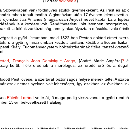
(Forrás:
Wikipedia
)
 Szlovákiában van) földműves szülők gyermekeként. Az írást és az ol
mnáziumban tanult tovább. A gimnázium után 17 évesen jelentkezett 
ifjú újoncként az Anianus (magyarosan Ányos) nevet kapta. Ez a lép
ésének is a kezdete volt. Rendíthetetlenül hitt Istenben, szorgalmas, 
rmazott: a félénk zárkózottság, amely akadályozta a másokkal való érin
égzett a győri líceumban, majd 1822-ben Pesten doktori címet szerzett
ék, s a győri gimnáziumban kezdett tanítani, később a líceum fizika 
a pesti Királyi Tudományegyetem bölcsészkarának fizikai tanszékvezető
ett.
rsted
,
François Jean Dominique Arago
, [André Marie Ampère]
?
é
osság kerül. Tőle erednek a merőleges, az eredő erő és a dugat
ődött Pest lövése, a szertárat biztonságos helyre menekítette. A sza
s már csak német nyelven volt lehetséges, így ezekben az években in
éves
Eötvös Loránd
vette át, ő maga pedig visszavonult a győri rendházba
ber 13-án bekövetkezett haláláig.