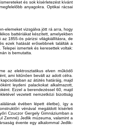
 ismereteket és sok kísérletezést kívánt
egmegfelelőbb anyagokra. Optikai rácsai
en-elemeket vizsgálva jött rá arra, hogy
dékos battériákat készített, amelyekben
az 1855-ös párizsi világkiállításra, de
és ezek hatását erősebbnek találták a
Telepei ismertek és keresettek voltak:
lmán is bemutatta.
lme az elektrosztatikus elven működő
ként, ami kitűnően bevált az adott célra.
s kapcsolásban az átütés határáig, majd
óként leydeni palackokat alkalmazott,
epként. Ezzel a berendezéssel 60, majd
kletével vezetett nemzetközi bizottság
lálának évében lépett életbe), így a
onstruktőri vénával megáldott kísérleti
a győri Czuczor Gergely Gimnáziumban a
vákul Zemné) Jedlik múzeuma, valamint a
ársaság évente egy alkalommal Jedlik-