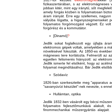
1827-től kezdett
elektromágnes
ekkel (s
fizikaszertárában, s az elektromágneses 
jobban kitér, mint egy iránytű, sőt megfele
amely forgás közben is folyamatosan biztosí
áram irányát. Erre egy szellemes, nagyon e
vályúba lógatta, a higanyszegmenseket p
folyamatos forgómozgást végzett. Ez volt
forgórész és a kommutátor.
[Dinamó]
?
Jedlik sokat foglalkozott egy újfajta ár
elektromos gépek voltak, amelyekben a má
növelésével fokozták. Az 1850-es évekbe
mágneses tere korlátozta. Felmerült az az
egyetlen felismerés hiányzott: az elektro
Jedlik ismerte fel elsőként, hogy az acél
folyamat megindításához. Bár Jedlik elsőbbs
Szódavíz
1826-ban szerkesztette meg "apparatus aci
"savanyúvízi készület"-nek nevezte, s ennek
Hullámtan, optika
Jedlik 1832-ben vásárolt egy bécsi műszer
folyamatos fejlesztőmunkává alakult, 
finommechanikai műszergyártás alapjait