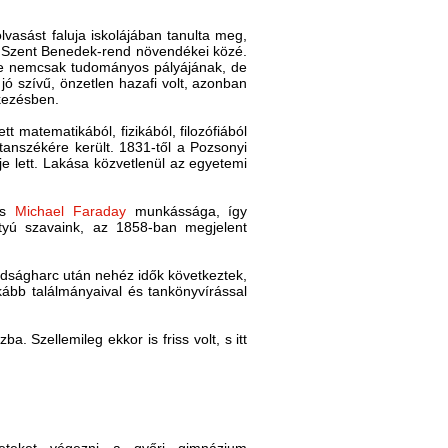
vasást faluja iskolájában tanulta meg,
a Szent Benedek-rend növendékei közé.
ése nemcsak tudományos pályájának, de
jó szívű, önzetlen hazafi volt, azonban
tkezésben.
 matematikából, fizikából, filozófiából
tanszékére került. 1831-től a Pozsonyi
je lett. Lakása közvetlenül az egyetemi
s
Michael Faraday
munkássága, így
tyú szavaink, az 1858-ban megjelent
badságharc után nehéz idők következtek,
kább találmányaival és tankönyvírással
. Szellemileg ekkor is friss volt, s itt