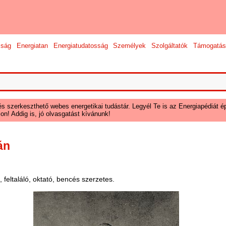
sság
Energiatan
Energiatudatosság
Személyek
Szolgáltatók
Támogatás
és szerkeszthető webes energetikai tudástár. Legyél Te is az Energiapédiát ép
on! Addig is, jó olvasgatást kívánunk!
án
feltaláló, oktató, bencés szerzetes.