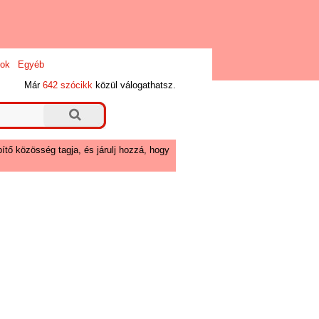
ok
Egyéb
Már
642 szócikk
közül válogathatsz.
ítő közösség tagja, és járulj hozzá, hogy