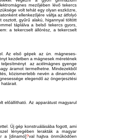
sérleteket végezni a győri gimnázium
 elektromágnes mezőjében lévő tekercs
 Szüksége volt tehát egy olyan eszközre,
tonként ellenkezőjére váltja az átfolyó
osztott, gyűrű alakú, higannyal töltött
mmel táplálva a belső tekercs gyors,
: a tekercselt állórész, a tekercselt
vel. Az első gépek az ún. mágneses-
tményt kezdetben a mágnesek méretének
a teljesítményt az acélmágnes gyenge
 nagy áramot termelhetne. Mindezekből
tés, közismertebb nevén a dinamóelv.
ágnesessége elegendő az öngerjesztési
határait.
 előállítható. Az apparátust magyarul
tel. Új gép konstruálásába fogott, ami
sszel lényegében lerakták a magyar
r a [dinamó]
?
val hajtva önműködően