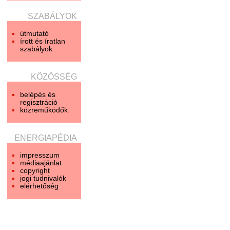
SZABÁLYOK
útmutató
írott és íratlan
szabályok
KÖZÖSSÉG
belépés és
regisztráció
közreműködők
ENERGIAPÉDIA
impresszum
médiaajánlat
copyright
jogi tudnivalók
elérhetőség