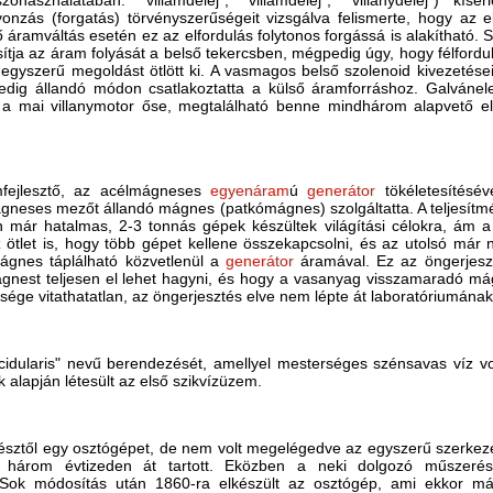
zóhasználatában: "villámdelej", "villamdelej", "villanydelej") kí
vonzás (forgatás) törvényszerűségeit vizsgálva felismerte, hogy az
lő áramváltás esetén ez az elfordulás folytonos forgássá is alakítható.
tja az áram folyását a belső tekercsben, mégpedig úgy, hogy félfordula
gyszerű megoldást ötlött ki. A vasmagos belső szolenoid kivezetéseit 
edig állandó módon csatlakoztatta a külső áramforráshoz. Galvánele
 a mai villanymotor őse, megtalálható benne mindhárom alapvető elem
amfejlesztő, az acélmágneses
egyenáram
ú
generátor
tökéletesítésé
gneses mezőt állandó mágnes (patkómágnes) szolgáltatta. A teljesí
n már hatalmas, 2-3 tonnás gépek készültek világítási célokra, ám 
 ötlet is, hogy több gépet kellene összekapcsolni, és az utolsó már
mágnes táplálható közvetlenül a
generátor
áramával. Ez az öngerjesz
mágnest teljesen el lehet hagyni, és hogy a vasanyag visszamaradó m
ége vitathatatlan, az öngerjesztés elve nem lépte át laboratóriumának 
dularis" nevű berendezését, amellyel mesterséges szénsavas víz volt
 alapján létesült az első szikvízüzem.
észtől egy osztógépet, de nem volt megelégedve az egyszerű szerkezet
és három évtizeden át tartott. Eközben a neki dolgozó műszeré
. Sok módosítás után 1860-ra elkészült az osztógép, ami ekkor má