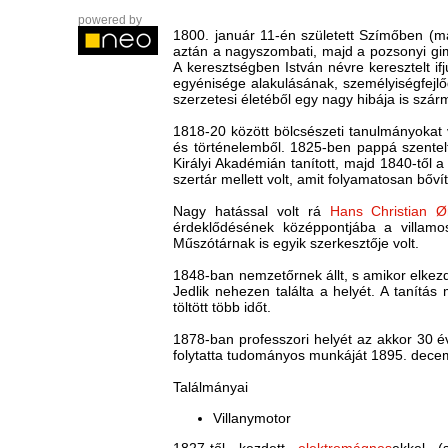
powered by
1800. január 11-én született Szímőben (ma
aztán a nagyszombati, majd a pozsonyi gi
A keresztségben István névre keresztelt 
egyénisége alakulásának, személyiségfejlőd
szerzetesi életéből egy nagy hibája is szá
1818-20 között bölcsészeti tanulmányokat v
és történelemből. 1825-ben pappá szentelt
Királyi Akadémián tanított, majd 1840-től 
szertár mellett volt, amit folyamatosan bővít
Nagy hatással volt rá
Hans Christian Ø
érdeklődésének középpontjába a villam
Műszótárnak is egyik szerkesztője volt.
1848-ban nemzetőrnek állt, s amikor elkezd
Jedlik nehezen találta a helyét. A tanítá
töltött több időt.
1878-ban professzori helyét az akkor 30 
folytatta tudományos munkáját 1895. decem
Találmányai
Villanymotor