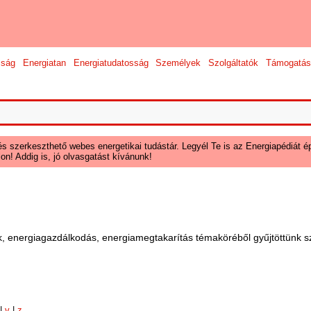
sság
Energiatan
Energiatudatosság
Személyek
Szolgáltatók
Támogatás
és szerkeszthető webes energetikai tudástár. Legyél Te is az Energiapédiát ép
on! Addig is, jó olvasgatást kívánunk!
, energiagazdálkodás, energiamegtakarítás témaköréből gyűjtöttünk sz
|
v
|
z