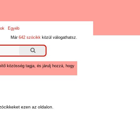
ok
Egyéb
Már
642 szócikk
közül válogathatsz.
ítő közösség tagja, és járulj hozzá, hogy
ócikkeket ezen az oldalon.