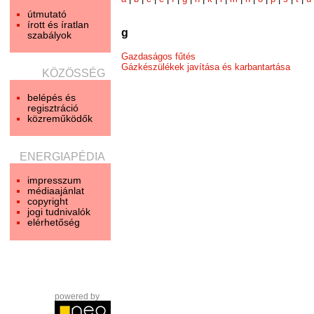
útmutató
írott és íratlan
g
szabályok
Gazdaságos fűtés
Gázkészülékek javítása és karbantartása
KÖZÖSSÉG
belépés és
regisztráció
közreműködők
ENERGIAPÉDIA
impresszum
médiaajánlat
copyright
jogi tudnivalók
elérhetőség
powered by