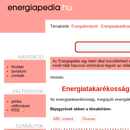
Témakörök:
Energiaforrások
Energiatakaréko
NAVIGÁCIÓ
Az Energiapédia egy bárki által hozzáférhető 
minél több hasznos információ legyen az oldal
főoldal
tartalom
címkék
Hirdetés
Energiatakarékosság
VÁLTOZÁSOK
Az energiatakarékosság, megújuló energiák
pédia
változásai
Bejegyzések ebben a témakörben:
RSS
SZABÁLYOK
a
|
b
|
c
|
e
|
f
|
g
|
h
|
k
|
l
|
m
|
n
|
o
|
p
|
s
|
t
|
u