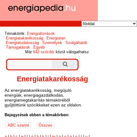
Témakörök:
Energiaforrások
Energiatakarékosság
Energiatan
Energiatudatosság
Személyek
Szolgáltatók
Támogatások
Egyéb
Már
642 szócikk
közül válogathatsz.
Energiatakarékosság
Az energiatakarékosság, megújuló
energiák, energiagazdálkodás,
energiamegtakarítás témaköréből
gyűjtöttünk szócikkeket ezen az oldalon.
Bejegyzések ebben a témakörben:
a
|
b
|
c
|
e
|
f
|
g
|
h
|
k
|
l
|
m
|
n
|
o
|
p
|
s
|
t
|
u
|