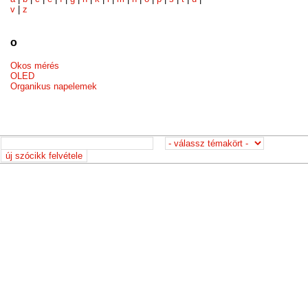
v
|
z
o
Okos mérés
OLED
Organikus napelemek