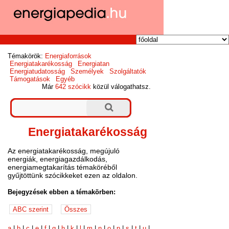
Témakörök:
Energiaforrások
Energiatakarékosság
Energiatan
Energiatudatosság
Személyek
Szolgáltatók
Támogatások
Egyéb
Már
642 szócikk
közül válogathatsz.
Energiatakarékosság
Az energiatakarékosság, megújuló
energiák, energiagazdálkodás,
energiamegtakarítás témaköréből
gyűjtöttünk szócikkeket ezen az oldalon.
Bejegyzések ebben a témakörben:
a
|
b
|
c
|
e
|
f
|
g
|
h
|
k
|
l
|
m
|
n
|
o
|
p
|
s
|
t
|
u
|