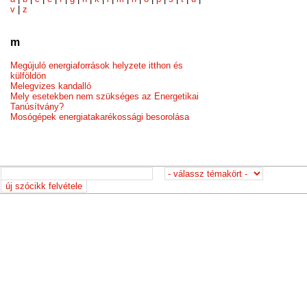
v
|
z
m
Megújuló energiaforrások helyzete itthon és
külföldön
Melegvizes kandalló
Mely esetekben nem szükséges az Energetikai
Tanúsítvány?
Mosógépek energiatakarékossági besorolása