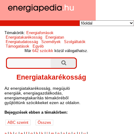
Témakörök:
Energiaforrások
Energiatakarékosság
Energiatan
Energiatudatosság
Személyek
Szolgáltatók
Támogatások
Egyéb
Már
642 szócikk
közül válogathatsz.
Energiatakarékosság
Az energiatakarékosság, megújuló
energiák, energiagazdálkodás,
energiamegtakarítás témaköréből
gyűjtöttünk szócikkeket ezen az oldalon.
Bejegyzések ebben a témakörben:
a
|
b
|
c
|
e
|
f
|
g
|
h
|
k
|
l
|
m
|
n
|
o
|
p
|
s
|
t
|
u
|