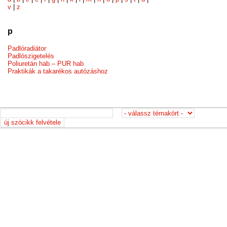
v
|
z
p
Padlóradiátor
Padlószigetelés
Poliuretán hab – PUR hab
Praktikák a takarékos autózáshoz