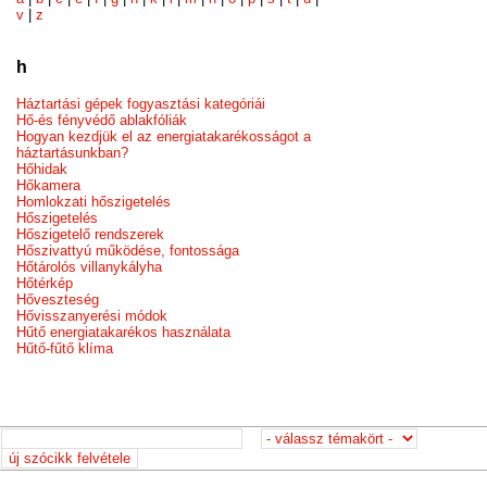
v
|
z
h
Háztartási gépek fogyasztási kategóriái
Hő-és fényvédő ablakfóliák
Hogyan kezdjük el az energiatakarékosságot a
háztartásunkban?
Hőhidak
Hőkamera
Homlokzati hőszigetelés
Hőszigetelés
Hőszigetelő rendszerek
Hőszivattyú működése, fontossága
Hőtárolós villanykályha
Hőtérkép
Hőveszteség
Hővisszanyerési módok
Hűtő energiatakarékos használata
Hűtő-fűtő klíma