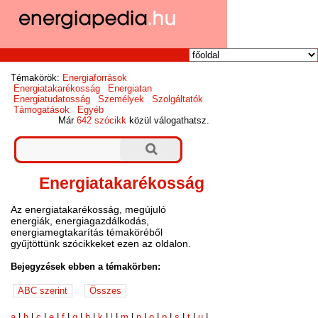
Témakörök:
Energiaforrások
Energiatakarékosság
Energiatan
Energiatudatosság
Személyek
Szolgáltatók
Támogatások
Egyéb
Már
642 szócikk
közül válogathatsz.
Energiatakarékosság
Az energiatakarékosság, megújuló
energiák, energiagazdálkodás,
energiamegtakarítás témaköréből
gyűjtöttünk szócikkeket ezen az oldalon.
Bejegyzések ebben a témakörben:
a
|
b
|
c
|
e
|
f
|
g
|
h
|
k
|
l
|
m
|
n
|
o
|
p
|
s
|
t
|
u
|