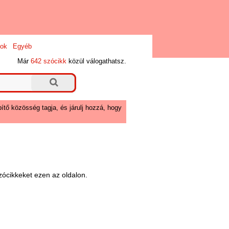
ok
Egyéb
Már
642 szócikk
közül válogathatsz.
ítő közösség tagja, és járulj hozzá, hogy
ócikkeket ezen az oldalon.