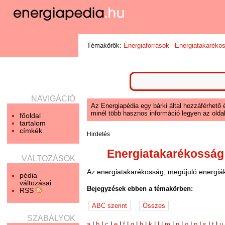
Témakörök:
Energiaforrások
Energiatakaréko
NAVIGÁCIÓ
Az Energiapédia egy bárki által hozzáférhető 
minél több hasznos információ legyen az oldal
főoldal
tartalom
címkék
Hirdetés
Energiatakarékosság
VÁLTOZÁSOK
Az energiatakarékosság, megújuló energiák
pédia
változásai
Bejegyzések ebben a témakörben:
RSS
SZABÁLYOK
a
|
b
|
c
|
e
|
f
|
g
|
h
|
k
|
l
|
m
|
n
|
o
|
p
|
s
|
t
|
u