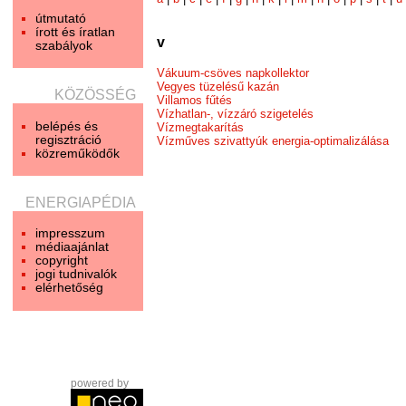
útmutató
írott és íratlan
v
szabályok
Vákuum-csöves napkollektor
Vegyes tüzelésű kazán
KÖZÖSSÉG
Villamos fűtés
Vízhatlan-, vízzáró szigetelés
belépés és
Vízmegtakarítás
regisztráció
Vízműves szivattyúk energia-optimalizálása
közreműködők
ENERGIAPÉDIA
impresszum
médiaajánlat
copyright
jogi tudnivalók
elérhetőség
powered by