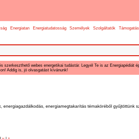
sság
Energiatan
Energiatudatosság
Személyek
Szolgáltatók
Támogatás
és szerkeszthető webes energetikai tudástár. Legyél Te is az Energiapédiát ép
on! Addig is, jó olvasgatást kívánunk!
, energiagazdálkodás, energiamegtakarítás témaköréből gyűjtöttünk sz
|
v
|
z