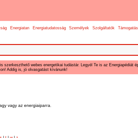
sság
Energiatan
Energiatudatosság
Személyek
Szolgáltatók
Támogatás
és szerkeszthető webes energetikai tudástár. Legyél Te is az Energiapédiát ép
on! Addig is, jó olvasgatást kívánunk!
agy vagy az energiaiparra.
s
|
t
|
w
|
z