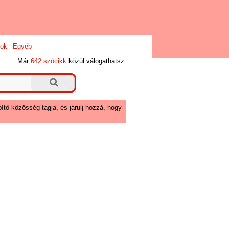
ok
Egyéb
Már
642 szócikk
közül válogathatsz.
ítő közösség tagja, és járulj hozzá, hogy