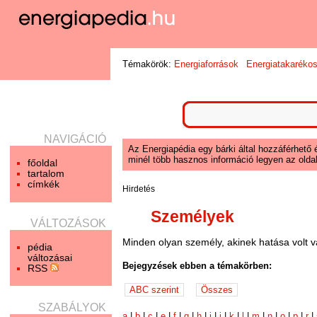
Témakörök:
Energiaforrások
Energiatakaréko
NAVIGÁCIÓ
Az Energiapédia egy bárki által hozzáférhető 
minél több hasznos információ legyen az oldal
főoldal
tartalom
címkék
Hirdetés
Személyek
VÁLTOZÁSOK
Minden olyan személy, akinek hatása volt v
pédia
változásai
Bejegyzések ebben a témakörben:
RSS
SZABÁLYOK
a
|
b
|
c
|
e
|
f
|
g
|
h
|
i
|
j
|
k
|
l
|
m
|
n
|
o
|
p
|
r
|