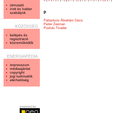
útmutató
írott és íratlan
p
szabályok
Pattantyús Ábrahám Géza
Pieter Zeeman
KÖZÖSSÉG
Puskás Tivadar
belépés és
regisztráció
közreműködők
ENERGIAPÉDIA
impresszum
médiaajánlat
copyright
jogi tudnivalók
elérhetőség
powered by