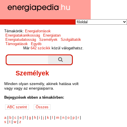
Témakörök:
Energiaforrások
Energiatakarékosság
Energiatan
Energiatudatosság
Személyek
Szolgáltatók
Támogatások
Egyéb
Már
642 szócikk
közül válogathatsz.
Személyek
Minden olyan személy, akinek hatása volt
vagy vagy az energiaiparra.
Bejegyzések ebben a témakörben:
a
|
b
|
c
|
e
|
f
|
g
|
h
|
i
|
j
|
k
|
l
|
m
|
n
|
o
|
p
|
r
|
s
|
t
|
w
|
z