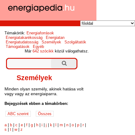
Témakörök:
Energiaforrások
Energiatakarékosság
Energiatan
Energiatudatosság
Személyek
Szolgáltatók
Támogatások
Egyéb
Már
642 szócikk
közül válogathatsz.
Személyek
Minden olyan személy, akinek hatása volt
vagy vagy az energiaiparra.
Bejegyzések ebben a témakörben:
a
|
b
|
c
|
e
|
f
|
g
|
h
|
i
|
j
|
k
|
l
|
m
|
n
|
o
|
p
|
r
|
s
|
t
|
w
|
z