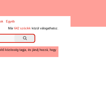
ok
Egyéb
Már
642 szócikk
közül válogathatsz.
ítő közösség tagja, és járulj hozzá, hogy