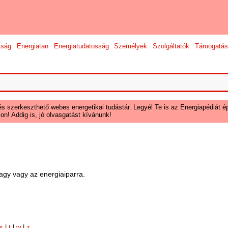
sság
Energiatan
Energiatudatosság
Személyek
Szolgáltatók
Támogatás
és szerkeszthető webes energetikai tudástár. Legyél Te is az Energiapédiát ép
on! Addig is, jó olvasgatást kívánunk!
agy vagy az energiaiparra.
s
|
t
|
w
|
z