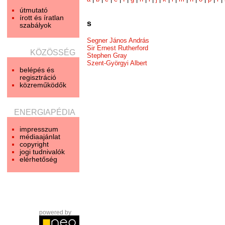
útmutató
írott és íratlan
s
szabályok
Segner János András
Sir Ernest Rutherford
KÖZÖSSÉG
Stephen Gray
Szent-Györgyi Albert
belépés és
regisztráció
közreműködők
ENERGIAPÉDIA
impresszum
médiaajánlat
copyright
jogi tudnivalók
elérhetőség
powered by