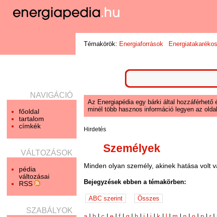
Témakörök:
Energiaforrások
Energiatakaréko
NAVIGÁCIÓ
Az Energiapédia egy bárki által hozzáférhető 
minél több hasznos információ legyen az oldal
főoldal
tartalom
címkék
Hirdetés
Személyek
VÁLTOZÁSOK
Minden olyan személy, akinek hatása volt v
pédia
változásai
Bejegyzések ebben a témakörben:
RSS
SZABÁLYOK
a
|
b
|
c
|
e
|
f
|
g
|
h
|
i
|
j
|
k
|
l
|
m
|
n
|
o
|
p
|
r
|