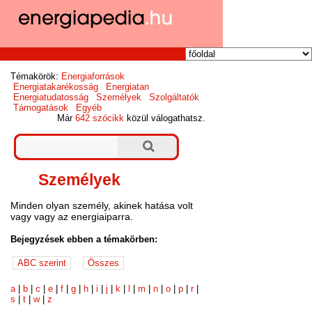
Témakörök:
Energiaforrások
Energiatakarékosság
Energiatan
Energiatudatosság
Személyek
Szolgáltatók
Támogatások
Egyéb
Már
642 szócikk
közül válogathatsz.
Személyek
Minden olyan személy, akinek hatása volt
vagy vagy az energiaiparra.
Bejegyzések ebben a témakörben:
a
|
b
|
c
|
e
|
f
|
g
|
h
|
i
|
j
|
k
|
l
|
m
|
n
|
o
|
p
|
r
|
s
|
t
|
w
|
z