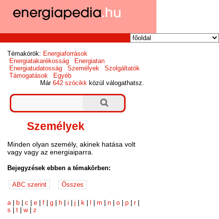
Témakörök:
Energiaforrások
Energiatakarékosság
Energiatan
Energiatudatosság
Személyek
Szolgáltatók
Támogatások
Egyéb
Már
642 szócikk
közül válogathatsz.
Személyek
Minden olyan személy, akinek hatása volt
vagy vagy az energiaiparra.
Bejegyzések ebben a témakörben:
a
|
b
|
c
|
e
|
f
|
g
|
h
|
i
|
j
|
k
|
l
|
m
|
n
|
o
|
p
|
r
|
s
|
t
|
w
|
z