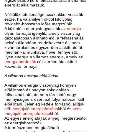
legszélesebb körű felhasználásra a villamos
energiát alkalmazzuk.
Nélkülözhetetlenségét csak akkor vesszük
észre, ha valamilyen okból kifolyólag
rövidebb-hosszabb időre megszűnik.
A különféle energiafogyasztók az
energia
olyan formáját igénylik, amely viszonylag
gazdaságosan állítható elő, a felhasználás
helyén állandóan rendelkezésre áll, nem
kíván tárolást és egyszerűen alakítható át
mechanikai munkává, hővé, fénnyé stb.
Ilyen energia a villamos energia, amely az
energiahordozók
célszerűen átalakított
közvetítő formája.
A villamos energia előállítása:
A villamos energia viszonylag könnyen
előállítható és nagyon sokoldalúan
felhasználható, de nem tárolható nagy
mennyiségben, ezért azt folyamatosan kell
előállítani. Jelenleg kétféle forrásból állítjuk
elő:
megújuló energiaforrások
ból és
nem
megújuló energiaforrások
ból.
Az egyes energiafajták anyagi megtestesítői
az energiahordozók.
A természetben megtalálható