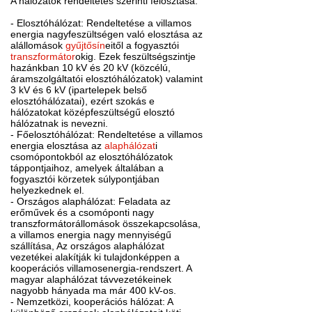
A hálózatok rendeltetés szerinti felosztása:
- Elosztóhálózat: Rendeltetése a villamos
energia nagyfeszültségen való elosztása az
alállomások
gyűjtősín
eitől a fogyasztói
transzformátor
okig. Ezek feszültségszintje
hazánkban 10 kV és 20 kV (közcélú,
áramszolgáltatói elosztóhálózatok) valamint
3 kV és 6 kV (ipartelepek belső
elosztóhálózatai), ezért szokás e
hálózatokat középfeszültségű elosztó
hálózatnak is nevezni.
- Főelosztóhálózat: Rendeltetése a villamos
energia elosztása az
alaphálózat
i
csomópontokból az elosztóhálózatok
táppontjaihoz, amelyek általában a
fogyasztói körzetek súlypontjában
helyezkednek el.
- Országos alaphálózat: Feladata az
erőművek és a csomóponti nagy
transzformátorállomások összekapcsolása,
a villamos energia nagy mennyiségű
szállítása, Az országos alaphálózat
vezetékei alakítják ki tulajdonképpen a
kooperációs villamosenergia-rendszert. A
magyar alaphálózat távvezetékeinek
nagyobb hányada ma már 400 kV-os.
- Nemzetközi, kooperációs hálózat: A