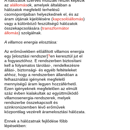
A hálózatok szerves műszaki részét képezik
az
alállomás
ok, amelyek általában a
hálózatok megfelelő terhelésű
csomópontjaiban helyezkednek el, és az
áram útjának kijelölésére (
kapcsolóállomás
)
vagy a különböző feszültségű hálózatok
összekapcsolására (
transzformátor
állomás
) szolgálnak.
A villamos energia elosztása:
Az erőművekben előállított villamos energia
egy [elosztási rendszer]
?
en keresztül jut el
a fogyasztóhoz. E rendszerben biztosítani
kell a folyamatos tárolási-, rendelkezésre
állási-, biztonsági- és egyéb feltételeket
ahhoz, hogy a rendszerben állandóan a
felhasználási igénynek megfelelő
mennyiségű áram legyen hozzáférhető.
Ezen igényeknek megfelelően az elmúlt
száz évben kialakultak az együttműködő
villamosenergia-rendszerek, melyek
rendszerbe összekapcsolt és
szinkronüzemben lévő erőművek
központilag vezérelt áramelosztási hálózata.
Ennek a hálózatnak fejlődése főbb
lépésekben: