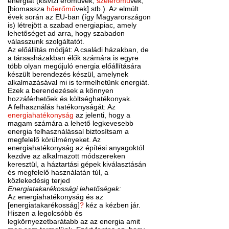
energiát (kisvízi erőművek,
szélerőmű
vek,
[biomassza
hőerőmű
vek] stb.). Az elmúlt
évek során az EU-ban (így Magyarországon
is) létrejött a szabad energiapiac, amely
lehetőséget ad arra, hogy szabadon
válasszunk szolgáltatót.
Az előállítás módját: A családi házakban, de
a társasházakban élők számára is egyre
több olyan megújuló energia előállítására
készült berendezés készül, amelynek
alkalmazásával mi is termelhetünk energiát.
Ezek a berendezések a könnyen
hozzáférhetőek és költséghatékonyak.
A felhasználás hatékonyságát: Az
energiahatékonyság
az jelenti, hogy a
magam számára a lehető legkevesebb
energia felhasználással biztosítsam a
megfelelő körülményeket. Az
energiahatékonyság az építési anyagoktól
kezdve az alkalmazott módszereken
keresztül, a háztartási gépek kiválasztásán
és megfelelő használatán túl, a
közlekedésig terjed
Energiatakarékossági lehetőségek:
Az energiahatékonyság és az
[energiatakarékosság]
?
kéz a kézben jár.
Hiszen a legolcsóbb és
legkörnyezetbarátabb az az energia amit