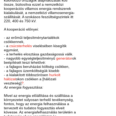
különböző országok alaphálózatait köti
össze, biztosítva ezzel a nemzetközi
kooperációs villamos energia rendszerek
kialakulását, a nemzetközi villamosenergia-
szállítását. A szokásos feszültségszintek itt
220, 400 és 750 kV.
A kooperáció előnyei:
- az erőműi teljesítménytartalékok
csökkennek,
- a
csúcsterhelés
viselésében kisegítik
egymást,
- a terhelés elosztása gazdaságossá válik.
- nagyobb egységteljesítményű
generátor
ok
beépítését teszi lehetővé:
- a fajlagos beruházási költség csökken,
- a fajlagos üzemköltségük kisebb
- a kialakított többszörösen
hurkolt
hálózat
okon csökken a [hálózati
veszteség]
?
.
Az energia fogyasztása:
Mivel az energia előállítása és szállítása a
környezetet súlyosan terhelő tevékenység,
fontos, hogy az energia felhasználása a
tervezett és tudatos fogyasztás elveit
kövesse. Az energiafelhasználás területén a