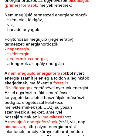
energiahordozók az úgynevezett
elsődleges
(primer) források
, melyek lehetnek:
Nem megújuló természeti energiahordozók:
- szén, olaj, földgáz,
- víz,
- hasadó anyagok
Folytonosan megújuló (regeneratív)
természeti energiahordozók:
-
napenergia
,
-
szélenergia
,
-
geotermikus energia
,
- a tengerek ár-apály energiája.
A
nem megújuló energiaforrások
ból nyert
energia számít jelenleg a földön a leginkább
elterjedtnek, ma főként a
fosszilis
tüzelőanyagok
égetésével nyerünk energiát.
Ezzel egyrészt a föld kimerüléssel
fenyegető készleteit használjuk, másrészt
pedig az elégetéssel keletkező
melléktermékek (pl. CO2) súlyosan
szennyezik a légkört, amellyel
hozzájárulnak az
klímaváltozás
hoz.
A
megújuló energiaforrások
(szél, víz, nap,
biomassza
, stb.) olyan energiaforrást
jelentenek, amely környezetbarát módon