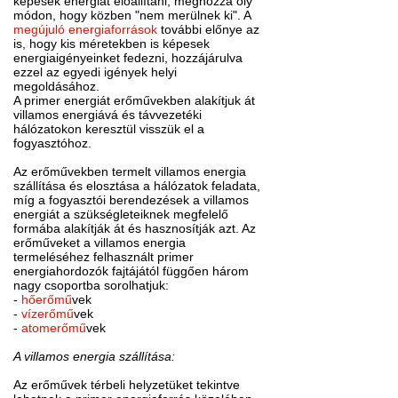
képesek energiát előállítani, méghozzá oly
módon, hogy közben "nem merülnek ki". A
megújuló energiaforrások
további előnye az
is, hogy kis méretekben is képesek
energiaigényeinket fedezni, hozzájárulva
ezzel az egyedi igények helyi
megoldásához.
A primer energiát erőművekben alakítjuk át
villamos energiává és távvezetéki
hálózatokon keresztül visszük el a
fogyasztóhoz.
Az erőművekben termelt villamos energia
szállítása és elosztása a hálózatok feladata,
míg a fogyasztói berendezések a villamos
energiát a szükségleteiknek megfelelő
formába alakítják át és hasznosítják azt. Az
erőműveket a villamos energia
termeléséhez felhasznált primer
energiahordozók fajtájától függően három
nagy csoportba sorolhatjuk:
-
hőerőmű
vek
-
vízerőmű
vek
-
atomerőmű
vek
A villamos energia szállítása:
Az erőművek térbeli helyzetüket tekintve