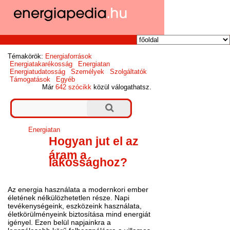
Témakörök:
Energiaforrások
Energiatakarékosság
Energiatan
Energiatudatosság
Személyek
Szolgáltatók
Támogatások
Egyéb
Már
642 szócikk
közül válogathatsz.
Energiatan
Hogyan jut el az
áram a
lakossághoz?
Az energia használata a modernkori ember
életének nélkülözhetetlen része. Napi
tevékenységeink, eszközeink használata,
életkörülményeink biztosítása mind energiát
igényel. Ezen belül napjainkra a