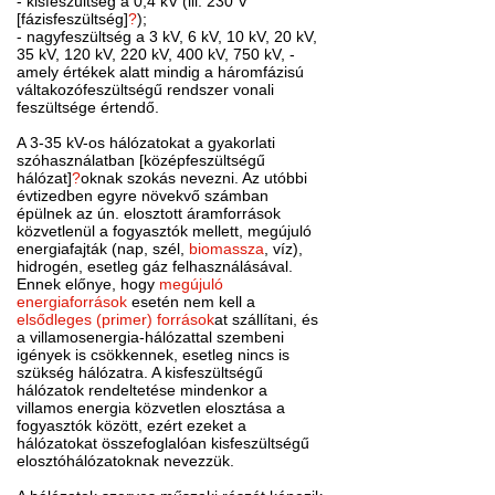
- kisfeszültség a 0,4 kV (ill. 230 V
[fázisfeszültség]
?
);
- nagyfeszültség a 3 kV, 6 kV, 10 kV, 20 kV,
35 kV, 120 kV, 220 kV, 400 kV, 750 kV, -
amely értékek alatt mindig a háromfázisú
váltakozófeszültségű rendszer vonali
feszültsége értendő.
A 3-35 kV-os hálózatokat a gyakorlati
szóhasználatban [középfeszültségű
hálózat]
?
oknak szokás nevezni. Az utóbbi
évtizedben egyre növekvő számban
épülnek az ún. elosztott áramforrások
közvetlenül a fogyasztók mellett, megújuló
energiafajták (nap, szél,
biomassza
, víz),
hidrogén, esetleg gáz felhasználásával.
Ennek előnye, hogy
megújuló
energiaforrások
esetén nem kell a
elsődleges (primer) források
at szállítani, és
a villamosenergia-hálózattal szembeni
igények is csökkennek, esetleg nincs is
szükség hálózatra. A kisfeszültségű
hálózatok rendeltetése mindenkor a
villamos energia közvetlen elosztása a
fogyasztók között, ezért ezeket a
hálózatokat összefoglalóan kisfeszültségű
elosztóhálózatoknak nevezzük.