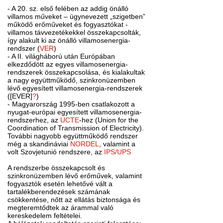
- A 20. sz. első felében az addig önálló
villamos műveket – úgynevezett „szigetben”
működő erőműveket és fogyasztókat -
villamos távvezetékekkel összekapcsolták,
így alakult ki az önálló villamosenergia-
rendszer (
VER
)
- A II. világháború után Európában
elkezdődött az egyes villamosenergia-
rendszerek összekapcsolása, és kialakultak
a nagy együttműködő, szinkronüzemben
lévő egyesített villamosenergia-rendszerek
([EVER]
?
)
- Magyarország 1995-ben csatlakozott a
nyugat-európai egyesített villamosenergia-
rendszerhez, az
UCTE
-hez (Union for the
Coordination of Transmission of Electricity).
További nagyobb együttműködő rendszer
még a skandináviai
NORDEL
, valamint a
volt Szovjetunió rendszere, az
IPS/UPS
A rendszerbe összekapcsolt és
szinkronüzemben lévő erőművek, valamint
fogyasztók esetén lehetővé vált a
tartalékberendezések számának
csökkentése, nőtt az ellátás biztonsága és
megteremtődtek az árammal való
kereskedelem feltételei.