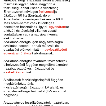
lehetővé, hogy a szállítás során a veszteség
minimális legyen. Minél nagyobb a
feszültség, annál kisebb a veszteség.
E rendszerek névleges
frekvenciá
ja
általában 50 Hz (Európa), de pl.
Amerikában a névleges frekvencia 60 Hz.
Más áram-nemet csak különleges
esetekben használnak, így pl.
egyenáram
ot
a közúti és távolsági villamos vasúti
vontatásban vagy a nagyipari kémiai
elektrolízishez.
A villamos energia igen nagy távolságra
szállítása esetén - annak műszaki és
gazdasági előnyei miatt –
nagyfeszültségű
egyenáramú átvitel
t alkalmaznak.
A villamos energiát továbbító távvezetékek
elhelyezésétől függően megkülönböztetünk:
- szabadvezetékes hálózatokat és
-
kábelhálózat
okat.
A hálózatok feszültségszintjétől függően
megkülönböztetünk:
- kisfeszültségű hálózatot (l kV alatti), és
- nagyfeszültségű hálózatot (l kV és annál
nagyobb).
A szabványos feszültségszintek hazánkban: