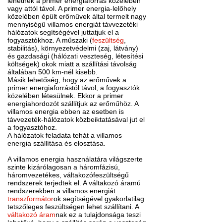
lehetnek a primer energiaforrás közelében
vagy attól távol. A primer energia-lelőhely
közelében épült erőművek által termelt nagy
mennyiségű villamos energiát távvezetéki
hálózatok segítségével juttatjuk el a
fogyasztókhoz. A műszaki (
feszültség
,
stabilitás), környezetvédelmi (zaj, látvány)
és gazdasági (hálózati veszteség, létesítési
költségek) okok miatt a szállítási távolság
általában 500 km-nél kisebb.
Másik lehetőség, hogy az erőművek a
primer energiaforrástól távol, a fogyasztók
közelében létesülnek. Ekkor a primer
energiahordozót szállítjuk az erőműhöz. A
villamos energia ebben az esetben is
távvezeték-hálózatok közbeiktatásával jut el
a fogyasztóhoz.
A hálózatok feladata tehát a villamos
energia szállítása és elosztása.
A villamos energia használatára világszerte
szinte kizárólagosan a háromfázisú,
háromvezetékes, váltakozófeszültségű
rendszerek terjedtek el. A váltakozó áramú
rendszerekben a villamos energiát
transzformátor
ok segítségével gyakorlatilag
tetszőleges feszültségen lehet szállítani. A
váltakozó áram
nak ez a tulajdonsága teszi