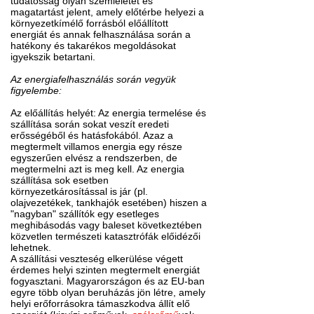
tudatosság olyan szemléletet és
magatartást jelent, amely előtérbe helyezi a
környezetkímélő forrásból előállított
energiát és annak felhasználása során a
hatékony és takarékos megoldásokat
igyekszik betartani.
Az energiafelhasználás során vegyük
figyelembe:
Az előállítás helyét: Az energia termelése és
szállítása során sokat veszít eredeti
erősségéből és hatásfokából. Azaz a
megtermelt villamos energia egy része
egyszerűen elvész a rendszerben, de
megtermelni azt is meg kell. Az energia
szállítása sok esetben
környezetkárosítással is jár (pl.
olajvezetékek, tankhajók esetében) hiszen a
"nagyban" szállítók egy esetleges
meghibásodás vagy baleset következtében
közvetlen természeti katasztrófák előidézői
lehetnek.
A szállítási veszteség elkerülése végett
érdemes helyi szinten megtermelt energiát
fogyasztani. Magyarországon és az EU-ban
egyre több olyan beruházás jön létre, amely
helyi erőforrásokra támaszkodva állít elő