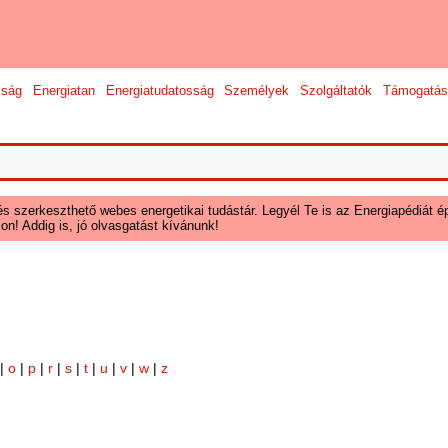
sság
Energiatan
Energiatudatosság
Személyek
Szolgáltatók
Támogatás
és szerkeszthető webes energetikai tudástár. Legyél Te is az Energiapédiát ép
on! Addig is, jó olvasgatást kívánunk!
|
o
|
p
|
r
|
s
|
t
|
u
|
v
|
w
|
z