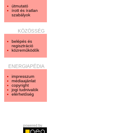
útmutató
írott és íratlan
szabályok
KÖZÖSSÉG
belépés és
regisztráció
közreműködők
ENERGIAPÉDIA
impresszum
médiaajánlat
copyright
jogi tudnivalók
elérhetőség
powered by