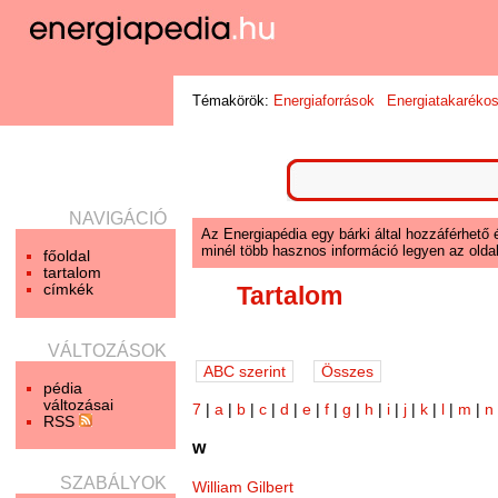
Témakörök:
Energiaforrások
Energiatakaréko
NAVIGÁCIÓ
Az Energiapédia egy bárki által hozzáférhető 
minél több hasznos információ legyen az oldal
főoldal
tartalom
címkék
Tartalom
VÁLTOZÁSOK
pédia
változásai
7
|
a
|
b
|
c
|
d
|
e
|
f
|
g
|
h
|
i
|
j
|
k
|
l
|
m
|
n
RSS
w
SZABÁLYOK
William Gilbert