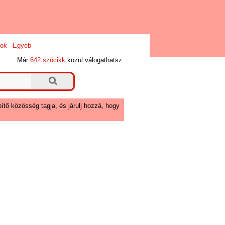
ok
Egyéb
Már
642 szócikk
közül válogathatsz.
ítő közösség tagja, és járulj hozzá, hogy