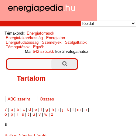
Témakörök:
Energiaforrások
Energiatakarékosság
Energiatan
Energiatudatosság
Személyek
Szolgáltatók
Támogatások
Egyéb
Már
642 szócikk
közül válogathatsz.
Tartalom
7
|
a
|
b
|
c
|
d
|
e
|
f
|
g
|
h
|
i
|
j
|
k
|
l
|
m
|
n
|
o
|
p
|
r
|
s
|
t
|
u
|
v
|
w
|
z
b
Balázs Nándor László