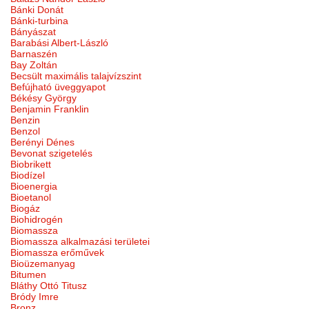
Bánki Donát
Bánki-turbina
Bányászat
Barabási Albert-László
Barnaszén
Bay Zoltán
Becsült maximális talajvízszint
Befújható üveggyapot
Békésy György
Benjamin Franklin
Benzin
Benzol
Berényi Dénes
Bevonat szigetelés
Biobrikett
Biodízel
Bioenergia
Bioetanol
Biogáz
Biohidrogén
Biomassza
Biomassza alkalmazási területei
Biomassza erőművek
Bioüzemanyag
Bitumen
Bláthy Ottó Titusz
Bródy Imre
Bronz