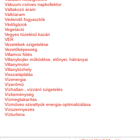
Vákuum-csöves napkollektor
Váltakozó áram
Váltóáram
Védendő fogyasztók
Védőgázok
Vegetáció
Vegyes tüzelésű kazán
VER
Vezetékek szigetelése
Vezetőképesség
Villamos fűtés
Villanybojler működése, előnyei, hátrányai
Villanymotor
Villanytűzhely
Visszatáplálás
Vízenergia
Vízerőmű
Vízhatlan-, vízzáró szigetelés
Vízkeménység
Vízmegtakarítás
Vízműves szivattyúk energia-optimalizálása
Vízszennyezés
Vízturbina