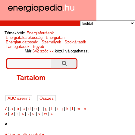
Témakörök:
Energiaforrások
Energiatakarékosság
Energiatan
Energiatudatosság
Személyek
Szolgáltatók
Támogatások
Egyéb
Már
642 szócikk
közül válogathatsz.
Tartalom
7
|
a
|
b
|
c
|
d
|
e
|
f
|
g
|
h
|
i
|
j
|
k
|
l
|
m
|
n
|
o
|
p
|
r
|
s
|
t
|
u
|
v
|
w
|
z
v
Vákuum hőszigetelés