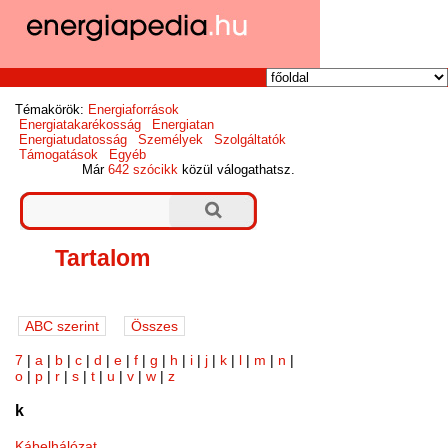
Témakörök:
Energiaforrások
Energiatakarékosság
Energiatan
Energiatudatosság
Személyek
Szolgáltatók
Támogatások
Egyéb
Már
642 szócikk
közül válogathatsz.
Tartalom
7
|
a
|
b
|
c
|
d
|
e
|
f
|
g
|
h
|
i
|
j
|
k
|
l
|
m
|
n
|
o
|
p
|
r
|
s
|
t
|
u
|
v
|
w
|
z
k
Kábelhálózat