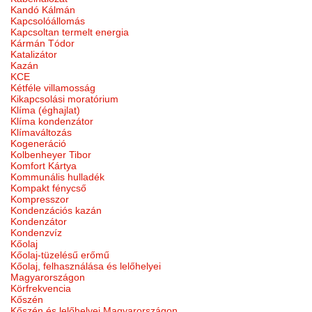
Kandó Kálmán
Kapcsolóállomás
Kapcsoltan termelt energia
Kármán Tódor
Katalizátor
Kazán
KCE
Kétféle villamosság
Kikapcsolási moratórium
Klíma (éghajlat)
Klíma kondenzátor
Klímaváltozás
Kogeneráció
Kolbenheyer Tibor
Komfort Kártya
Kommunális hulladék
Kompakt fénycső
Kompresszor
Kondenzációs kazán
Kondenzátor
Kondenzvíz
Kőolaj
Kőolaj-tüzelésű erőmű
Kőolaj, felhasználása és lelőhelyei
Magyarországon
Körfrekvencia
Kőszén
Kőszén és lelőhelyei Magyarországon